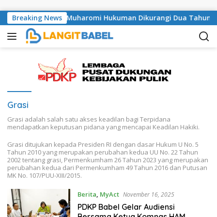
Skip to content
si ,MA Kabulkan PK Muharomi Hukuman Dikurangi Dua Tahun
Breaking News
Grasi
Grasi adalah salah satu akses keadilan bagi Terpidana
mendapatkan keputusan pidana yang mencapai Keadilan Hakiki.
Grasi ditujukan kepada Presiden RI dengan dasar Hukum U No. 5
Tahun 2010 yang merupakan perubahan kedua UU No. 22 Tahun
2002 tentang grasi, Permenkumham 26 Tahun 2023 yang merupakan
perubahan kedua dari Permenkumham 49 Tahun 2016 dan Putusan
MK No. 107/PUU-XIII/2015.
Berita
,
MyAct
November 16, 2025
PDKP Babel Gelar Audiensi
Bersama Ketua Komnas HAM