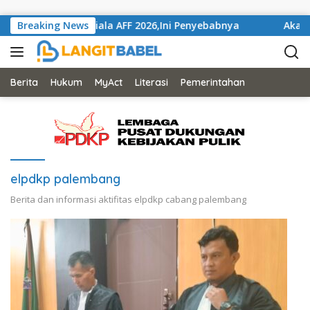
Skip to content
 Pada Gelaran Piala AFF 2026,Ini Penyebabnya
Breaking News
Akahkan
Berita
Hukum
MyAct
Literasi
Pemerintahan
elpdkp palembang
Berita dan informasi aktifitas elpdkp cabang palembang