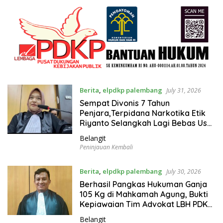
Berita
,
elpdkp palembang
July 31, 2026
Sempat Divonis 7 Tahun
Penjara,Terpidana Narkotika Etik
Riyanto Selangkah Lagi Bebas Usai
PK Dikabulkan MA
Belangit
Peninjauan Kembali
Berita
,
elpdkp palembang
July 30, 2026
Berhasil Pangkas Hukuman Ganja
105 Kg di Mahkamah Agung, Bukti
Kepiawaian Tim Advokat LBH PDKP
Palembang
Belangit