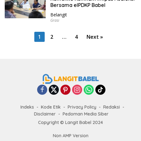
Bersama elPDKP Babel
Belangit
Grasi
P
1
2
…
4
Next »
o
s
t
s
p
a
g
i
Indeks
Kode Etik
Privacy Policy
Redaksi
Disclaimer
Pedoman Media Siber
n
Copyright ©
Langit Babel
2024
a
t
Non AMP Version