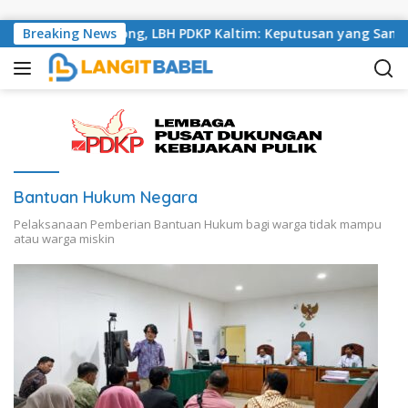
Skip to content
ika di Tenggarong, LBH PDKP Kaltim: Keputusan yang Sangat B
Breaking News
Bantuan Hukum Negara
Pelaksanaan Pemberian Bantuan Hukum bagi warga tidak mampu
atau warga miskin