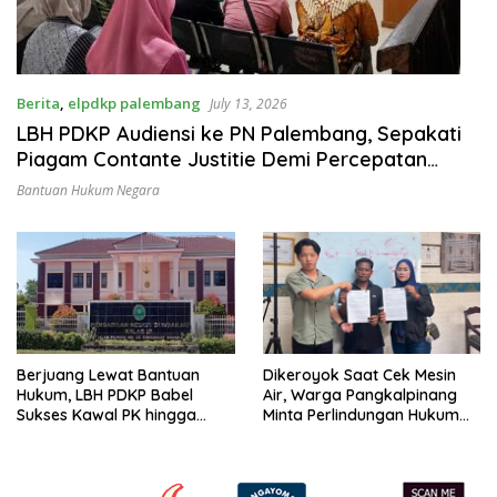
Berita
,
elpdkp palembang
July 13, 2026
LBH PDKP Audiensi ke PN Palembang, Sepakati
Piagam Contante Justitie Demi Percepatan
Layanan Hukum
Bantuan Hukum Negara
Berjuang Lewat Bantuan
Dikeroyok Saat Cek Mesin
Hukum, LBH PDKP Babel
Air, Warga Pangkalpinang
Sukses Kawal PK hingga
Minta Perlindungan Hukum
Vonis Leni Dipangkas
ke LBH PDKP Babel