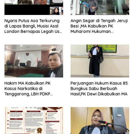
Nyaris Putus Asa Terkurung
Angin Segar di Tengah Jeruji
di Lapas Bangli, Musisi Asal
Besi ,MA Kabulkan PK
London Bernapas Legah Usai
Muharomi Hukuman
Upaya PK Dikabulkan MA
Dikurangi Dua Tahun
Hakim MA Kabulkan PK
Perjuangan Hukum Kasus 85
Kasus Narkotika di
Bungkus Sabu Berbuah
Tenggarong, LBH PDKP
Hasil,PK Dewi Dikabulkan MA
Kaltim: Keputusan yang
Sangat Bijak dan
Berkeadilan