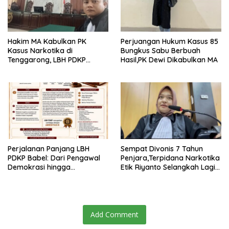
Hakim MA Kabulkan PK
Perjuangan Hukum Kasus 85
Kasus Narkotika di
Bungkus Sabu Berbuah
Tenggarong, LBH PDKP
Hasil,PK Dewi Dikabulkan MA
Kaltim: Keputusan yang
Sangat Bijak dan
Berkeadilan
Perjalanan Panjang LBH
Sempat Divonis 7 Tahun
PDKP Babel: Dari Pengawal
Penjara,Terpidana Narkotika
Demokrasi hingga
Etik Riyanto Selangkah Lagi
Transformasi Layanan
Bebas Usai PK Dikabulkan
Bantuan Hukum Nasional
MA
Add Comment