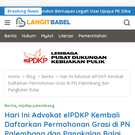
Skip to content
Musisi Asal London Bernapas Legah Usai Upaya PK Dikabulkan MA
Breaking News
Berita
Hukum
MyAct
Literasi
Pemerintahan
Home
Blog
Berita
Hari Ini Advokat elPDKP Kembali
Daftarkan Permohonan Grasi di PN Palembang dan
Pangkalan Balai
Berita
,
elpdkp palembang
Hari Ini Advokat elPDKP Kembali
Daftarkan Permohonan Grasi di PN
Palembang dan Pangkalan Balai