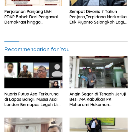
Perjalanan Panjang LBH
Sempat Divonis 7 Tahun
PDKP Babel: Dari Pengawal
Penjara,Terpidana Narkotika
Demokrasi hingga
Etik Riyanto Selangkah Lagi
Transformasi Layanan
Bebas Usai PK Dikabulkan
Bantuan Hukum Nasional
MA
Recommendation for You
Nyaris Putus Asa Terkurung
Angin Segar di Tengah Jeruji
di Lapas Bangli, Musisi Asal
Besi ,MA Kabulkan PK
London Bernapas Legah Usai
Muharomi Hukuman
Upaya PK Dikabulkan MA
Dikurangi Dua Tahun