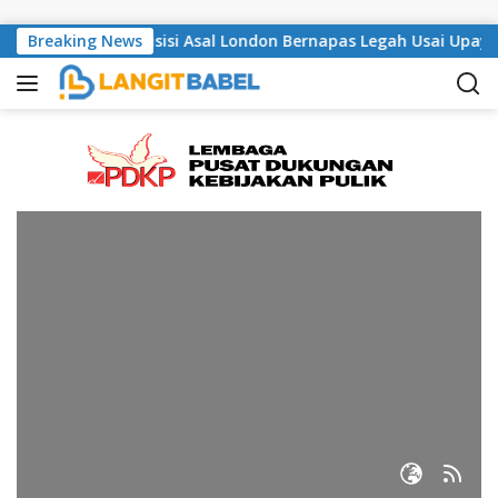
Skip to content
 Lapas Bangli, Musisi Asal London Bernapas Legah Usai Upaya 
Breaking News