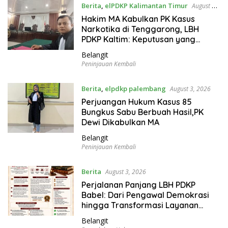
Berita
,
elPDKP Kalimantan Timur
August 3,
2026
Hakim MA Kabulkan PK Kasus
Narkotika di Tenggarong, LBH
PDKP Kaltim: Keputusan yang
Sangat Bijak dan Berkeadilan
Belangit
Peninjauan Kembali
Berita
,
elpdkp palembang
August 3, 2026
Perjuangan Hukum Kasus 85
Bungkus Sabu Berbuah Hasil,PK
Dewi Dikabulkan MA
Belangit
Peninjauan Kembali
Berita
August 3, 2026
Perjalanan Panjang LBH PDKP
Babel: Dari Pengawal Demokrasi
hingga Transformasi Layanan
Bantuan Hukum Nasional
Belangit