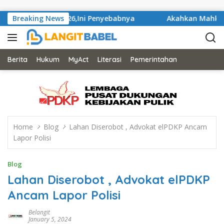
Skip to content
iala AFF 2026,Ini Penyebabnya
Breaking News
Akahkan Mahkamah Kons
Berita
Hukum
MyAct
Literasi
Pemerintahan
Home
Blog
Lahan Diserobot , Advokat elPDKP Ancam
Lapor Polisi
Blog
Lahan Diserobot , Advokat elPDKP
Ancam Lapor Polisi
Belangit
January 5, 2024