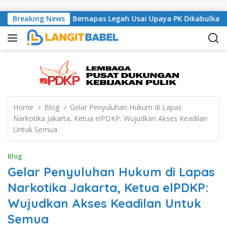
Skip to content
sal London Bernapas Legah Usai Upaya PK Dikabulkan MA
Breaking News
Home
Blog
Gelar Penyuluhan Hukum di Lapas
Narkotika Jakarta, Ketua elPDKP: Wujudkan Akses Keadilan
Untuk Semua
Blog
Gelar Penyuluhan Hukum di Lapas
Narkotika Jakarta, Ketua elPDKP:
Wujudkan Akses Keadilan Untuk
Semua