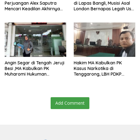
Perjuangan Alex Saputra
di Lapas Bangli, Musisi Asal
Mencari Keadilan Akhirnya
London Bernapas Legah Usai
Terjawab!
Upaya PK Dikabulkan MA
Angin Segar di Tengah Jeruji
Hakim MA Kabulkan PK
Besi ,MA Kabulkan PK
Kasus Narkotika di
Muharomi Hukuman
Tenggarong, LBH PDKP
Dikurangi Dua Tahun
Kaltim: Keputusan yang
Sangat Bijak dan
Berkeadilan
Add Comment