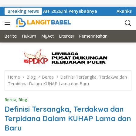
Skip to content
elaran Piala AFF 2026,Ini Penyebabnya
Breaking News
Akahkan Mahka
Berita
Hukum
MyAct
Literasi
Pemerintahan
Home
Blog
Berita
Definisi Tersangka, Terdakwa dan
Terpidana Dalam KUHAP Lama dan Baru
Berita
,
Blog
Definisi Tersangka, Terdakwa dan
Terpidana Dalam KUHAP Lama dan
Baru