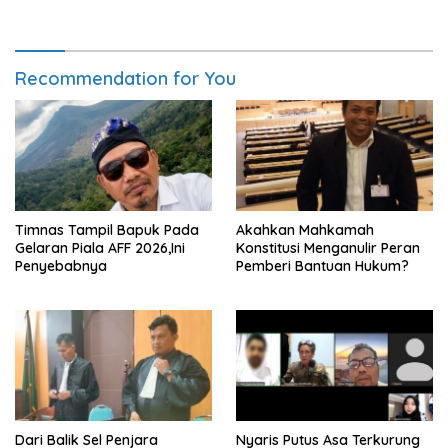
Dikurangi Dua Tahun
Kaltim: Keputusan yang
Sangat Bijak dan
Berkeadilan
Recommendation for You
Timnas Tampil Bapuk Pada
Akahkan Mahkamah
Gelaran Piala AFF 2026,Ini
Konstitusi Menganulir Peran
Penyebabnya
Pemberi Bantuan Hukum?
Dari Balik Sel Penjara
Nyaris Putus Asa Terkurung