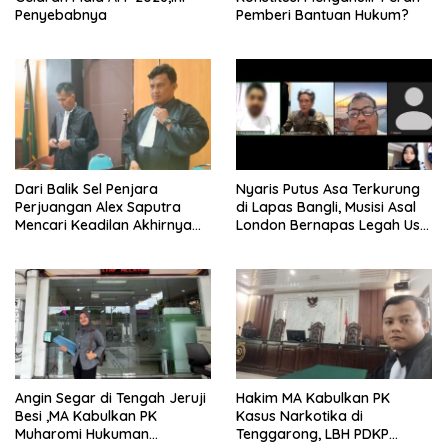
Penyebabnya
Pemberi Bantuan Hukum?
Dari Balik Sel Penjara
Nyaris Putus Asa Terkurung
Perjuangan Alex Saputra
di Lapas Bangli, Musisi Asal
Mencari Keadilan Akhirnya
London Bernapas Legah Usai
Terjawab!
Upaya PK Dikabulkan MA
Angin Segar di Tengah Jeruji
Hakim MA Kabulkan PK
Besi ,MA Kabulkan PK
Kasus Narkotika di
Muharomi Hukuman
Tenggarong, LBH PDKP