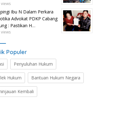
 views
ingi Ibu N Dalam Perkara
otika Advokat PDKP Cabang
tung : Pastikan H…
 views
ik Populer
asi
Penyuluhan Hukum
lek Hukum
Bantuan Hukum Negara
ninjauan Kembali