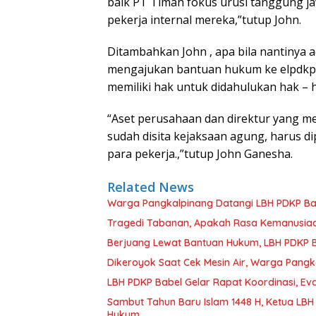
baik PT Timah fokus urusi tanggung j
pekerja internal mereka,”tutup John.
Ditambahkan John , apa bila nantinya 
mengajukan bantuan hukum ke elpdkp 
memiliki hak untuk didahulukan hak – 
“Aset perusahaan dan direktur yang me
sudah disita kejaksaan agung, harus 
para pekerja.,”tutup John Ganesha.
Related News
Warga Pangkalpinang Datangi LBH PDKP Bab
Tragedi Tabanan, Apakah Rasa Kemanusiaa
Berjuang Lewat Bantuan Hukum, LBH PDKP B
Dikeroyok Saat Cek Mesin Air, Warga Pangk
LBH PDKP Babel Gelar Rapat Koordinasi, Ev
Sambut Tahun Baru Islam 1448 H, Ketua LBH PDKP Babel Komitmen Tingkatkan Layanan Bantuan
Hukum