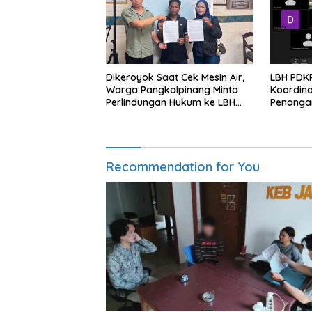
Dikeroyok Saat Cek Mesin Air,
LBH PDKP
Warga Pangkalpinang Minta
Koordina
Perlindungan Hukum ke LBH
Penangan
PDKP Babel
Cabang
Recommendation for You