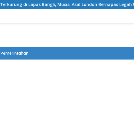
i, Musisi Asal London Bernapas Legah Usai Upaya PK Dikabulka
Pemerintahan