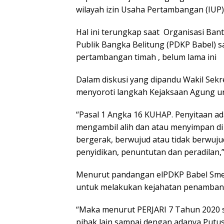
wilayah izin Usaha Pertambangan (IUP
Hal ini terungkap saat Organisasi B
Publik Bangka Belitung (PDKP Babel) 
pertambangan timah , belum lama ini
Dalam diskusi yang dipandu Wakil Sekre
menyoroti langkah Kejaksaan Agung un
“Pasal 1 Angka 16 KUHAP. Penyitaan ad
mengambil alih dan atau menyimpan d
bergerak, berwujud atau tidak berwuj
penyidikan, penuntutan dan peradilan,”
Menurut pandangan elPDKP Babel Smel
untuk melakukan kejahatan penambanga
“Maka menurut PERJARI 7 Tahun 2020 s
pihak lain sampai dengan adanya Put