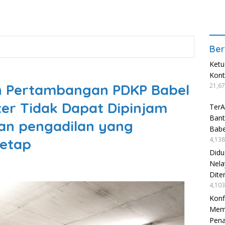
Ber
Ketu
Kon
an Pertambangan PDKP Babel
21,67
ter Tidak Dapat Dipinjam
TerA
Bant
an pengadilan yang
Babe
4,138
etap
Didu
Nela
Dite
4,103
Konf
Mema
Pen