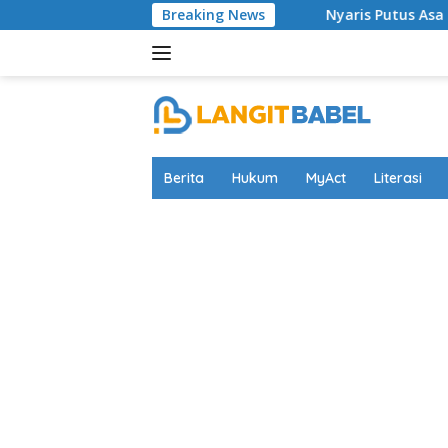
Skip
Nyaris Putus Asa Terkurung di Lapas Bangl
Breaking News
to
content
Berita
Hukum
MyAct
Literasi