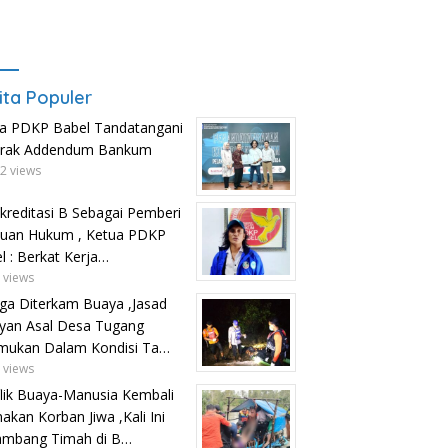
ita Populer
a PDKP Babel Tandatangani
trak Addendum Bankum
2 views
kreditasi B Sebagai Pemberi
uan Hukum , Ketua PDKP
l : Berkat Kerja…
 views
ga Diterkam Buaya ,Jasad
yan Asal Desa Tugang
mukan Dalam Kondisi Ta…
 views
lik Buaya-Manusia Kembali
kan Korban Jiwa ,Kali Ini
ambang Timah di B…