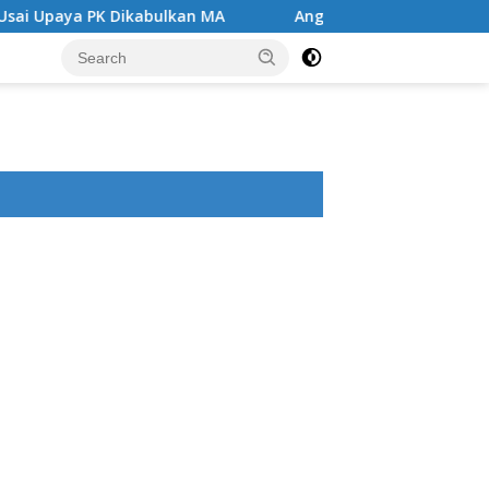
n MA
Angin Segar di Tengah Jeruji Besi ,MA Kabulkan 