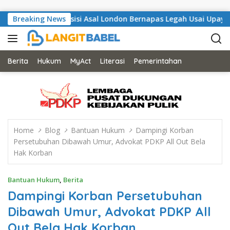
Skip to content
s Bangli, Musisi Asal London Bernapas Legah Usai Upaya PK Di
Breaking News
Berita
Hukum
MyAct
Literasi
Pemerintahan
Home
Blog
Bantuan Hukum
Dampingi Korban
Persetubuhan Dibawah Umur, Advokat PDKP All Out Bela
Hak Korban
Bantuan Hukum
,
Berita
Dampingi Korban Persetubuhan
Dibawah Umur, Advokat PDKP All
Out Bela Hak Korban