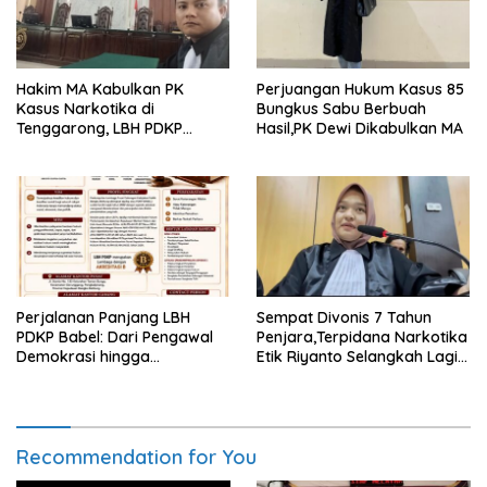
Hakim MA Kabulkan PK
Perjuangan Hukum Kasus 85
Kasus Narkotika di
Bungkus Sabu Berbuah
Tenggarong, LBH PDKP
Hasil,PK Dewi Dikabulkan MA
Kaltim: Keputusan yang
Sangat Bijak dan
Berkeadilan
Perjalanan Panjang LBH
Sempat Divonis 7 Tahun
PDKP Babel: Dari Pengawal
Penjara,Terpidana Narkotika
Demokrasi hingga
Etik Riyanto Selangkah Lagi
Transformasi Layanan
Bebas Usai PK Dikabulkan
Bantuan Hukum Nasional
MA
Recommendation for You