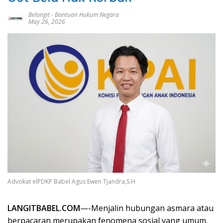
Belangit
-
Bantuan Hukum Negara
May 26, 2026
Advokat elPDKP Babel Agus Ewen Tjandra,S.H
LANGITBABEL.COM
—-Menjalin hubungan asmara atau
berpacaran merupakan fenomena sosial yang umum.