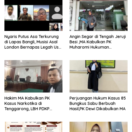
Nyaris Putus Asa Terkurung
Angin Segar di Tengah Jeruji
di Lapas Bangli, Musisi Asal
Besi ,MA Kabulkan PK
London Bernapas Legah Usai
Muharomi Hukuman
Upaya PK Dikabulkan MA
Dikurangi Dua Tahun
Hakim MA Kabulkan PK
Perjuangan Hukum Kasus 85
Kasus Narkotika di
Bungkus Sabu Berbuah
Tenggarong, LBH PDKP
Hasil,PK Dewi Dikabulkan MA
Kaltim: Keputusan yang
Sangat Bijak dan
Berkeadilan