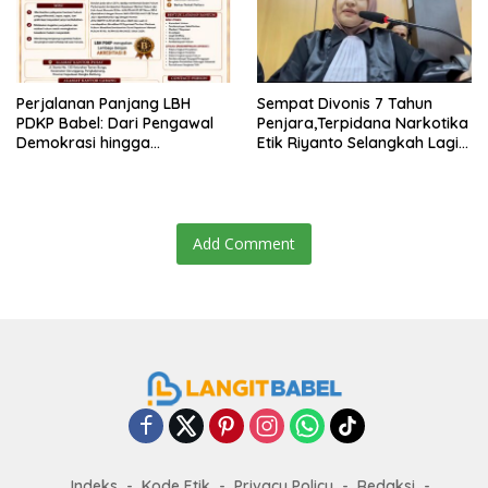
Perjalanan Panjang LBH
Sempat Divonis 7 Tahun
PDKP Babel: Dari Pengawal
Penjara,Terpidana Narkotika
Demokrasi hingga
Etik Riyanto Selangkah Lagi
Transformasi Layanan
Bebas Usai PK Dikabulkan
Bantuan Hukum Nasional
MA
Add Comment
Indeks
Kode Etik
Privacy Policy
Redaksi