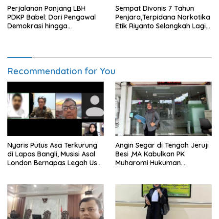
Perjalanan Panjang LBH
Sempat Divonis 7 Tahun
PDKP Babel: Dari Pengawal
Penjara,Terpidana Narkotika
Demokrasi hingga
Etik Riyanto Selangkah Lagi
Transformasi Layanan
Bebas Usai PK Dikabulkan
Bantuan Hukum Nasional
MA
Recommendation for You
Nyaris Putus Asa Terkurung
Angin Segar di Tengah Jeruji
di Lapas Bangli, Musisi Asal
Besi ,MA Kabulkan PK
London Bernapas Legah Usai
Muharomi Hukuman
Upaya PK Dikabulkan MA
Dikurangi Dua Tahun