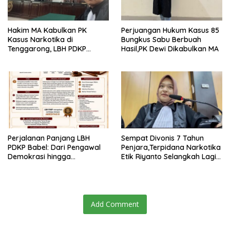
Hakim MA Kabulkan PK
Perjuangan Hukum Kasus 85
Kasus Narkotika di
Bungkus Sabu Berbuah
Tenggarong, LBH PDKP
Hasil,PK Dewi Dikabulkan MA
Kaltim: Keputusan yang
Sangat Bijak dan
Berkeadilan
Perjalanan Panjang LBH
Sempat Divonis 7 Tahun
PDKP Babel: Dari Pengawal
Penjara,Terpidana Narkotika
Demokrasi hingga
Etik Riyanto Selangkah Lagi
Transformasi Layanan
Bebas Usai PK Dikabulkan
Bantuan Hukum Nasional
MA
Add Comment