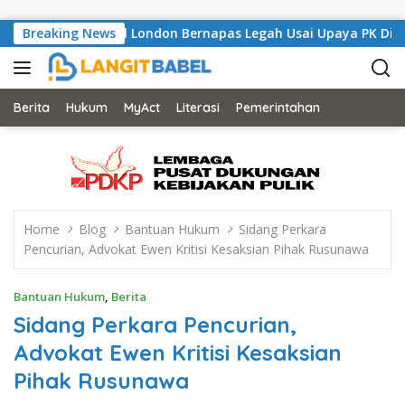
Skip to content
, Musisi Asal London Bernapas Legah Usai Upaya PK Dikabulkan 
Breaking News
Berita
Hukum
MyAct
Literasi
Pemerintahan
Home
Blog
Bantuan Hukum
Sidang Perkara
Pencurian, Advokat Ewen Kritisi Kesaksian Pihak Rusunawa
Bantuan Hukum
,
Berita
Sidang Perkara Pencurian,
Advokat Ewen Kritisi Kesaksian
Pihak Rusunawa