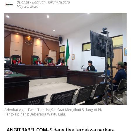
Belangit
-
Bantuan Hukum Negara
May 26, 2026
Advokat Agus Ewen Tjandra,S.H Saat Mengikuti Sidang di PN
Pangkalpinang Beberapa Waktu Lalu.
LANGITBABEL.COM
–Sidang tiga terdakwa perkara