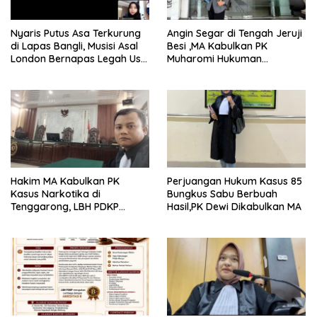
Nyaris Putus Asa Terkurung
Angin Segar di Tengah Jeruji
di Lapas Bangli, Musisi Asal
Besi ,MA Kabulkan PK
London Bernapas Legah Usai
Muharomi Hukuman
Upaya PK Dikabulkan MA
Dikurangi Dua Tahun
Hakim MA Kabulkan PK
Perjuangan Hukum Kasus 85
Kasus Narkotika di
Bungkus Sabu Berbuah
Tenggarong, LBH PDKP
Hasil,PK Dewi Dikabulkan MA
Kaltim: Keputusan yang
Sangat Bijak dan
Berkeadilan