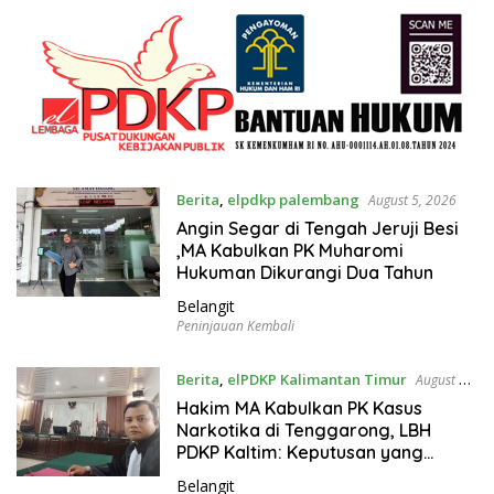
Berita
,
elpdkp palembang
August 5, 2026
Angin Segar di Tengah Jeruji Besi
,MA Kabulkan PK Muharomi
Hukuman Dikurangi Dua Tahun
Belangit
Peninjauan Kembali
Berita
,
elPDKP Kalimantan Timur
August 3,
2026
Hakim MA Kabulkan PK Kasus
Narkotika di Tenggarong, LBH
PDKP Kaltim: Keputusan yang
Sangat Bijak dan Berkeadilan
Belangit