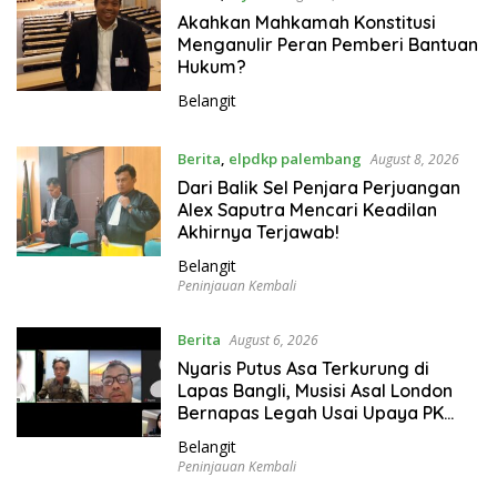
g
Akahkan Mahkamah Konstitusi
i
Menganulir Peran Pemberi Bantuan
t
Hukum?
b
Belangit
a
b
e
Berita
,
elpdkp palembang
August 8, 2026
l
Dari Balik Sel Penjara Perjuangan
Alex Saputra Mencari Keadilan
Akhirnya Terjawab!
Belangit
Peninjauan Kembali
Berita
August 6, 2026
Nyaris Putus Asa Terkurung di
Lapas Bangli, Musisi Asal London
Bernapas Legah Usai Upaya PK
Dikabulkan MA
Belangit
Peninjauan Kembali