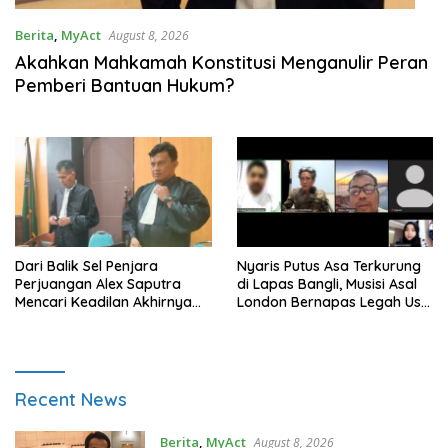
Berita
,
MyAct
August 8, 2026
Akahkan Mahkamah Konstitusi Menganulir Peran
Pemberi Bantuan Hukum?
Dari Balik Sel Penjara
Nyaris Putus Asa Terkurung
Perjuangan Alex Saputra
di Lapas Bangli, Musisi Asal
Mencari Keadilan Akhirnya
London Bernapas Legah Usai
Terjawab!
Upaya PK Dikabulkan MA
L
Recent News
a
n
Berita
,
MyAct
August 8, 2026