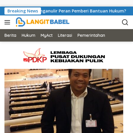
Skip to content
Konstitusi Menganulir Peran Pemberi Bantuan Hukum?
Breaking News
Berita
Hukum
MyAct
Literasi
Pemerintahan