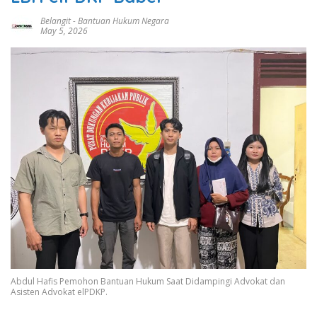
Belangit
-
Bantuan Hukum Negara
May 5, 2026
Abdul Hafis Pemohon Bantuan Hukum Saat Didampingi Advokat dan
Asisten Advokat elPDKP.