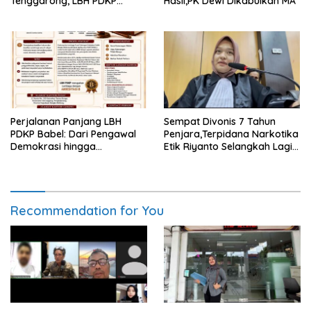
Tenggarong, LBH PDKP
Hasil,PK Dewi Dikabulkan MA
Kaltim: Keputusan yang
Sangat Bijak dan
Berkeadilan
Perjalanan Panjang LBH
Sempat Divonis 7 Tahun
PDKP Babel: Dari Pengawal
Penjara,Terpidana Narkotika
Demokrasi hingga
Etik Riyanto Selangkah Lagi
Transformasi Layanan
Bebas Usai PK Dikabulkan
Bantuan Hukum Nasional
MA
Recommendation for You