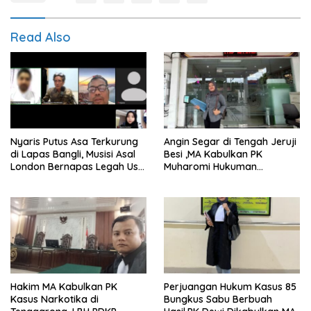
Read Also
Nyaris Putus Asa Terkurung
Angin Segar di Tengah Jeruji
di Lapas Bangli, Musisi Asal
Besi ,MA Kabulkan PK
London Bernapas Legah Usai
Muharomi Hukuman
Upaya PK Dikabulkan MA
Dikurangi Dua Tahun
Hakim MA Kabulkan PK
Perjuangan Hukum Kasus 85
Kasus Narkotika di
Bungkus Sabu Berbuah