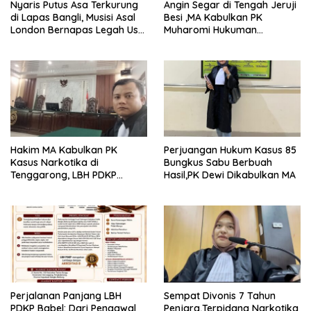
Nyaris Putus Asa Terkurung
Angin Segar di Tengah Jeruji
di Lapas Bangli, Musisi Asal
Besi ,MA Kabulkan PK
London Bernapas Legah Usai
Muharomi Hukuman
Upaya PK Dikabulkan MA
Dikurangi Dua Tahun
Hakim MA Kabulkan PK
Perjuangan Hukum Kasus 85
Kasus Narkotika di
Bungkus Sabu Berbuah
Tenggarong, LBH PDKP
Hasil,PK Dewi Dikabulkan MA
Kaltim: Keputusan yang
Sangat Bijak dan
Berkeadilan
Perjalanan Panjang LBH
Sempat Divonis 7 Tahun
PDKP Babel: Dari Pengawal
Penjara,Terpidana Narkotika