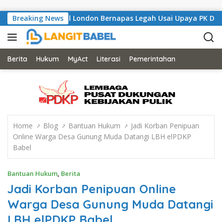
Skip to content
gli, Musisi Asal London Bernapas Legah Usai Upaya PK Dikabulk
Breaking News
Berita
Hukum
MyAct
Literasi
Pemerintahan
Home
Blog
Bantuan Hukum
Jadi Korban Penipuan
Online Warga Desa Gunung Muda Datangi LBH elPDKP
Babel
Bantuan Hukum
,
Berita
Jadi Korban Penipuan Online
Warga Desa Gunung Muda Datangi
LBH elPDKP Babel