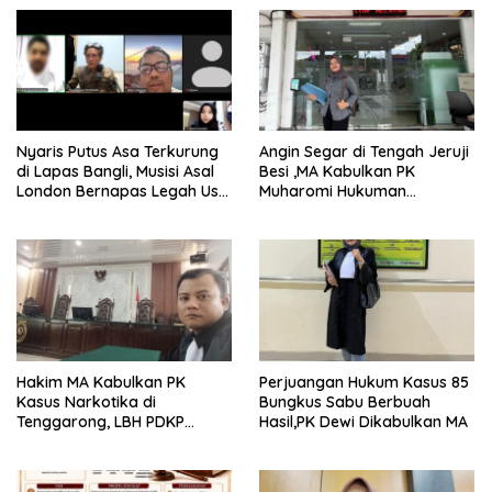
Nyaris Putus Asa Terkurung
Angin Segar di Tengah Jeruji
di Lapas Bangli, Musisi Asal
Besi ,MA Kabulkan PK
London Bernapas Legah Usai
Muharomi Hukuman
Upaya PK Dikabulkan MA
Dikurangi Dua Tahun
Hakim MA Kabulkan PK
Perjuangan Hukum Kasus 85
Kasus Narkotika di
Bungkus Sabu Berbuah
Tenggarong, LBH PDKP
Hasil,PK Dewi Dikabulkan MA
Kaltim: Keputusan yang
Sangat Bijak dan
Berkeadilan