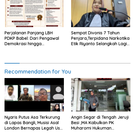
Perjalanan Panjang LBH
Sempat Divonis 7 Tahun
PDKP Babel: Dari Pengawal
Penjara,Terpidana Narkotika
Demokrasi hingga
Etik Riyanto Selangkah Lagi
Transformasi Layanan
Bebas Usai PK Dikabulkan
Bantuan Hukum Nasional
MA
Recommendation for You
Nyaris Putus Asa Terkurung
Angin Segar di Tengah Jeruji
di Lapas Bangli, Musisi Asal
Besi ,MA Kabulkan PK
London Bernapas Legah Usai
Muharomi Hukuman
Upaya PK Dikabulkan MA
Dikurangi Dua Tahun