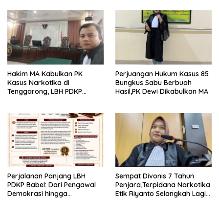
Hakim MA Kabulkan PK
Perjuangan Hukum Kasus 85
Kasus Narkotika di
Bungkus Sabu Berbuah
Tenggarong, LBH PDKP
Hasil,PK Dewi Dikabulkan MA
Kaltim: Keputusan yang
Sangat Bijak dan
Berkeadilan
Perjalanan Panjang LBH
Sempat Divonis 7 Tahun
PDKP Babel: Dari Pengawal
Penjara,Terpidana Narkotika
Demokrasi hingga
Etik Riyanto Selangkah Lagi
Transformasi Layanan
Bebas Usai PK Dikabulkan
Bantuan Hukum Nasional
MA