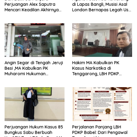
Perjuangan Alex Saputra
di Lapas Bangli, Musisi Asal
Mencari Keadilan Akhirnya
London Bernapas Legah Usai
Terjawab!
Upaya PK Dikabulkan MA
Angin Segar di Tengah Jeruji
Hakim MA Kabulkan PK
Besi ,MA Kabulkan PK
Kasus Narkotika di
Muharomi Hukuman
Tenggarong, LBH PDKP
Dikurangi Dua Tahun
Kaltim: Keputusan yang
Sangat Bijak dan
Berkeadilan
Perjuangan Hukum Kasus 85
Perjalanan Panjang LBH
Bungkus Sabu Berbuah
PDKP Babel: Dari Pengawal