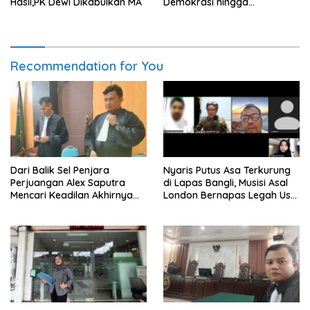
Hasil,PK Dewi Dikabulkan MA
Demokrasi hingga
Transformasi Layanan
Bantuan Hukum Nasional
Recommendation for You
Dari Balik Sel Penjara
Nyaris Putus Asa Terkurung
Perjuangan Alex Saputra
di Lapas Bangli, Musisi Asal
Mencari Keadilan Akhirnya
London Bernapas Legah Usai
Terjawab!
Upaya PK Dikabulkan MA