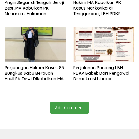
Angin Segar di Tengah Jeruji
Hakim MA Kabulkan PK
Besi ,MA Kabulkan PK
Kasus Narkotika di
Muharomi Hukuman
Tenggarong, LBH PDKP
Dikurangi Dua Tahun
Kaltim: Keputusan yang
Sangat Bijak dan
Berkeadilan
Perjuangan Hukum Kasus 85
Perjalanan Panjang LBH
Bungkus Sabu Berbuah
PDKP Babel: Dari Pengawal
Hasil,PK Dewi Dikabulkan MA
Demokrasi hingga
Transformasi Layanan
Bantuan Hukum Nasional
Add Comment