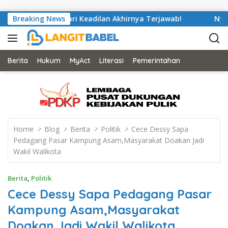
Skip to content
putra Mencari Keadilan Akhirnya Terjawab!
Breaking News
Nyaris Putus
Berita
Hukum
MyAct
Literasi
Pemerintahan
Home
Blog
Berita
Politik
Cece Dessy Sapa
Pedagang Pasar Kampung Asam,Masyarakat Doakan Jadi
Wakil Walikota
Berita
,
Politik
Cece Dessy Sapa Pedagang Pasar
Kampung Asam,Masyarakat
Doakan Jadi Wakil Walikota