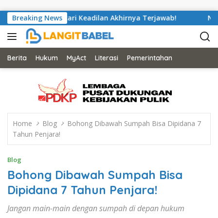
Skip to content
 Saputra Mencari Keadilan Akhirnya Terjawab!
Breaking News
Nyaris Pu
Berita
Hukum
MyAct
Literasi
Pemerintahan
Home
Blog
Bohong Dibawah Sumpah Bisa Dipidana 7
Tahun Penjara!
Blog
Bohong Dibawah Sumpah Bisa
Dipidana 7 Tahun Penjara!
Jangan main-main dengan sumpah di depan hukum