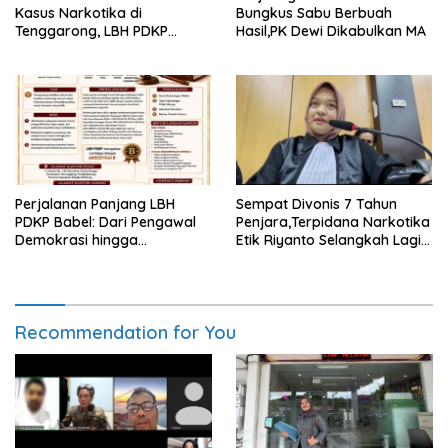
Kasus Narkotika di
Bungkus Sabu Berbuah
Tenggarong, LBH PDKP
Hasil,PK Dewi Dikabulkan MA
Kaltim: Keputusan yang
Sangat Bijak dan
Berkeadilan
Perjalanan Panjang LBH
Sempat Divonis 7 Tahun
PDKP Babel: Dari Pengawal
Penjara,Terpidana Narkotika
Demokrasi hingga
Etik Riyanto Selangkah Lagi
Transformasi Layanan
Bebas Usai PK Dikabulkan
Bantuan Hukum Nasional
MA
Recommendation for You