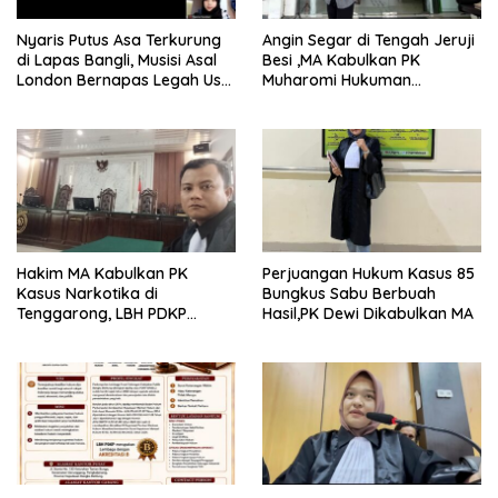
Nyaris Putus Asa Terkurung
Angin Segar di Tengah Jeruji
di Lapas Bangli, Musisi Asal
Besi ,MA Kabulkan PK
London Bernapas Legah Usai
Muharomi Hukuman
Upaya PK Dikabulkan MA
Dikurangi Dua Tahun
Hakim MA Kabulkan PK
Perjuangan Hukum Kasus 85
Kasus Narkotika di
Bungkus Sabu Berbuah
Tenggarong, LBH PDKP
Hasil,PK Dewi Dikabulkan MA
Kaltim: Keputusan yang
Sangat Bijak dan
Berkeadilan