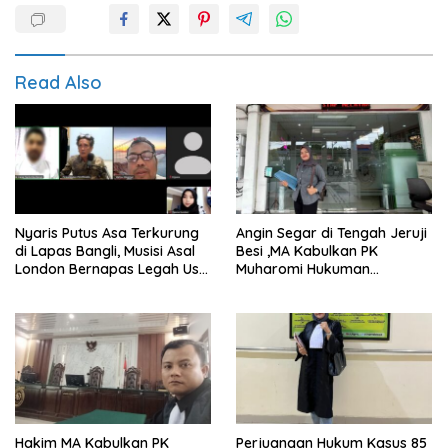
Read Also
Nyaris Putus Asa Terkurung
Angin Segar di Tengah Jeruji
di Lapas Bangli, Musisi Asal
Besi ,MA Kabulkan PK
London Bernapas Legah Usai
Muharomi Hukuman
Upaya PK Dikabulkan MA
Dikurangi Dua Tahun
Hakim MA Kabulkan PK
Perjuangan Hukum Kasus 85