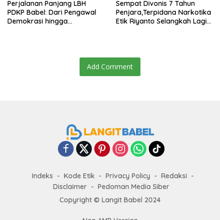
Perjalanan Panjang LBH
Sempat Divonis 7 Tahun
PDKP Babel: Dari Pengawal
Penjara,Terpidana Narkotika
Demokrasi hingga
Etik Riyanto Selangkah Lagi
Transformasi Layanan
Bebas Usai PK Dikabulkan
Bantuan Hukum Nasional
MA
Add Comment
Indeks
Kode Etik
Privacy Policy
Redaksi
Disclaimer
Pedoman Media Siber
Copyright ©
Langit Babel
2024