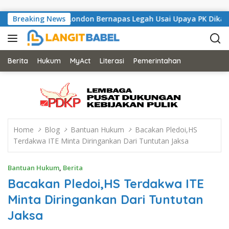
Skip to content
Musisi Asal London Bernapas Legah Usai Upaya PK Dikabulkan MA
Breaking News
Berita
Hukum
MyAct
Literasi
Pemerintahan
Home
Blog
Bantuan Hukum
Bacakan Pledoi,HS
Terdakwa ITE Minta Diringankan Dari Tuntutan Jaksa
Bantuan Hukum
,
Berita
Bacakan Pledoi,HS Terdakwa ITE
Minta Diringankan Dari Tuntutan
Jaksa