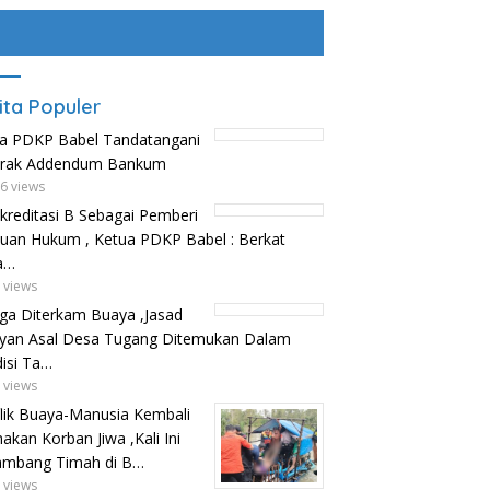
ita Populer
a PDKP Babel Tandatangani
trak Addendum Bankum
6 views
kreditasi B Sebagai Pemberi
uan Hukum , Ketua PDKP Babel : Berkat
a…
 views
ga Diterkam Buaya ,Jasad
yan Asal Desa Tugang Ditemukan Dalam
isi Ta…
 views
lik Buaya-Manusia Kembali
kan Korban Jiwa ,Kali Ini
ambang Timah di B…
 views