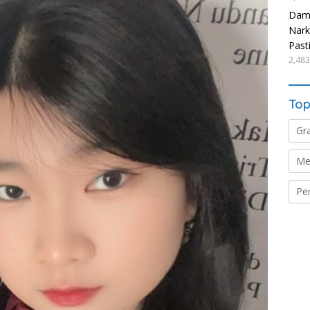
Damp
Nark
Past
2,483
Top
Gr
Me
Pe