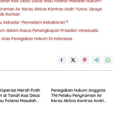
ah Putih di Bangun di Tanah Kas Desa: Solusi atau Potensi Masalah Hukum?
aman Air Keras Aktivis Kontras Andri Yunus: Upaya
hak Korban
tau Sekadar ‘Pemadam Kebakaran’?
Erosi Prinsip Par in Parem Non Habet Imperium dalam Kasus Penangkapan Presiden Venezuela
m Atas Penegakan Hukum Di Indonesia
operasi Merah Putih
Penegakan Hukum Anggota
n di Tanah Kas Desa:
TNI Pelaku Penyiraman Air
tau Potensi Masalah
Keras Aktivis Kontras Andri
Yunus: Upaya Memutus
Impunitas dan Perlindungan
Hak-hak Korban