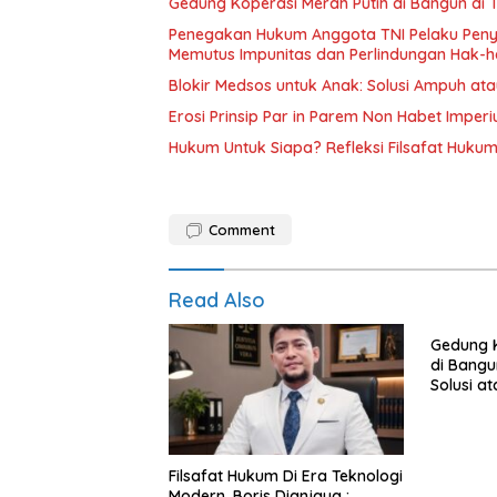
Gedung Koperasi Mer
Penegakan Hukum Anggota TNI Pelaku Penyir
Memutus Impunitas dan Perlindungan Hak-
Blokir Medsos untuk Anak: Solusi Ampuh a
Hukum Untuk Siapa? Refleksi Filsafat Huku
Comment
Read Also
Gedung K
di Bangu
Solusi a
Hukum?
Filsafat Hukum Di Era Teknologi
Modern, Boris Dianjaya :