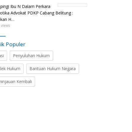
ingi Ibu N Dalam Perkara
otika Advokat PDKP Cabang Belitung :
ikan H…
 views
ik Populer
asi
Penyuluhan Hukum
lek Hukum
Bantuan Hukum Negara
ninjauan Kembali