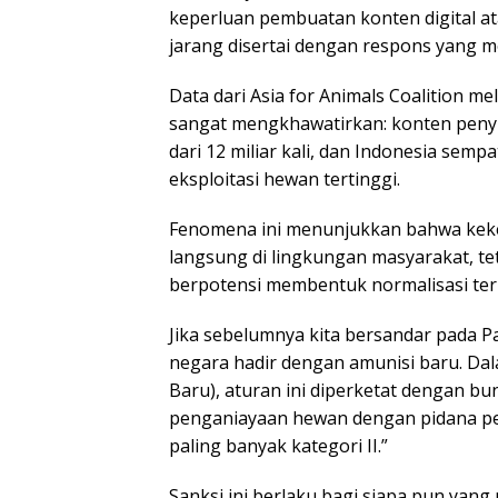
keperluan pembuatan konten digital a
jarang disertai dengan respons yang 
Data dari Asia for Animals Coalition me
sangat mengkhawatirkan: konten penyik
dari 12 miliar kali, dan Indonesia semp
eksploitasi hewan tertinggi.
Fenomena ini menunjukkan bahwa keker
langsung di lingkungan masyarakat, te
berpotensi membentuk normalisasi terh
Jika sebelumnya kita bersandar pada P
negara hadir dengan amunisi baru. D
Baru), aturan ini diperketat dengan bu
penganiayaan hewan dengan pidana pen
paling banyak kategori II.”
Sanksi ini berlaku bagi siapa pun yan