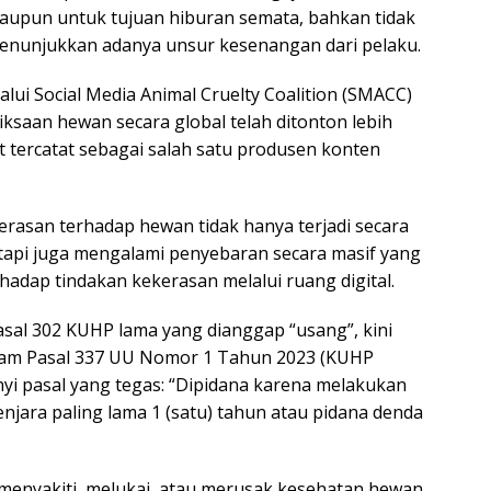
taupun untuk tujuan hiburan semata, bahkan tidak
menunjukkan adanya unsur kesenangan dari pelaku.
lalui Social Media Animal Cruelty Coalition (SMACC)
saan hewan secara global telah ditonton lebih
at tercatat sebagai salah satu produsen konten
asan terhadap hewan tidak hanya terjadi secara
tapi juga mengalami penyebaran secara masif yang
adap tindakan kekerasan melalui ruang digital.
asal 302 KUHP lama yang dianggap “usang”, kini
alam Pasal 337 UU Nomor 1 Tahun 2023 (KUHP
nyi pasal yang tegas: “Dipidana karena melakukan
jara paling lama 1 (satu) tahun atau pidana denda
g menyakiti, melukai, atau merusak kesehatan hewan