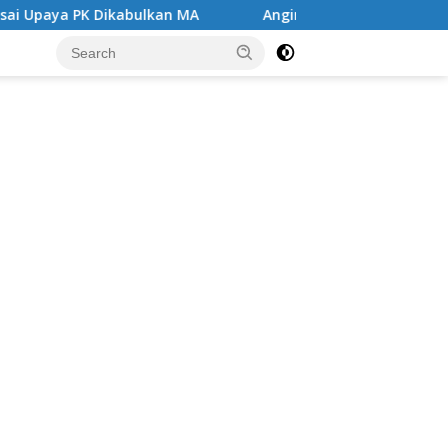
kan MA
Angin Segar di Tengah Jeruji Besi ,MA Kabulka