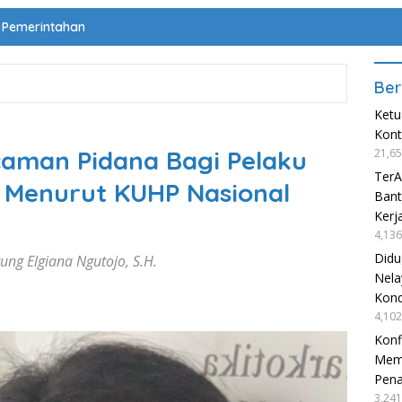
Pemerintahan
Ber
Ketu
Kon
ncaman Pidana Bagi Pelaku
21,65
TerA
Menurut KUHP Nasional
Bant
Kerj
4,136
Didu
ung Elgiana Ngutojo, S.H.
Nela
Kond
4,102
Konf
Mema
Pen
3,241