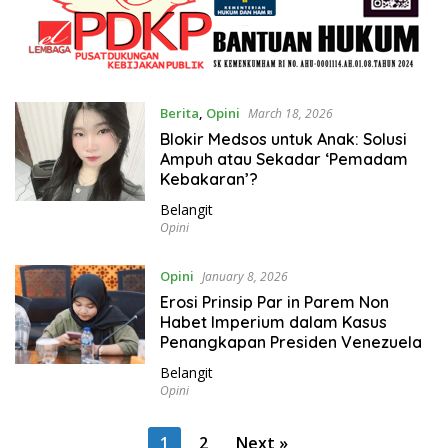
Berita
,
Opini
March 18, 2026
Blokir Medsos untuk Anak: Solusi
Ampuh atau Sekadar ‘Pemadam
Kebakaran’?
Belangit
Opini
Opini
January 8, 2026
Erosi Prinsip Par in Parem Non
Habet Imperium dalam Kasus
Penangkapan Presiden Venezuela
Belangit
Opini
P
1
2
Next »