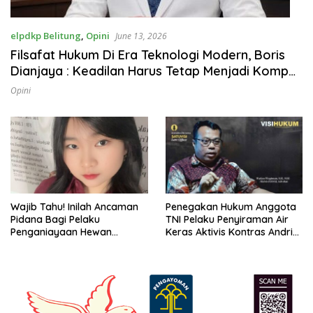
elpdkp Belitung
,
Opini
June 13, 2026
Filsafat Hukum Di Era Teknologi Modern, Boris
Dianjaya : Keadilan Harus Tetap Menjadi Kompas
di Era Transformasi Digital
Opini
Wajib Tahu! Inilah Ancaman
Penegakan Hukum Anggota
Pidana Bagi Pelaku
TNI Pelaku Penyiraman Air
Penganiayaan Hewan
Keras Aktivis Kontras Andri
Menurut KUHP Nasional 2026
Yunus: Upaya Memutus
Impunitas dan Perlindungan
Hak-hak Korban