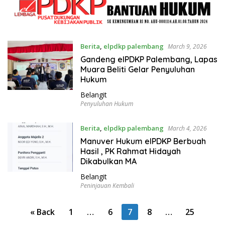
Berita
,
elpdkp palembang
March 9, 2026
Gandeng elPDKP Palembang, Lapas
Muara Beliti Gelar Penyuluhan
Hukum
Belangit
Penyuluhan Hukum
Berita
,
elpdkp palembang
March 4, 2026
Manuver Hukum elPDKP Berbuah
Hasil , PK Rahmat Hidayah
Dikabulkan MA
Belangit
Peninjauan Kembali
P
« Back
1
…
6
7
8
…
25
o