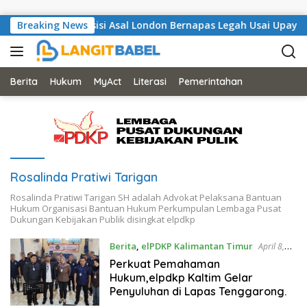
Skip to content
 Lapas Bangli, Musisi Asal London Bernapas Legah Usai Upaya P
Breaking News
Berita
Hukum
MyAct
Literasi
Pemerintahan
Rosalinda Pratiwi Tarigan
Rosalinda Pratiwi Tarigan SH adalah Advokat Pelaksana Bantuan
Hukum Organisasi Bantuan Hukum Perkumpulan Lembaga Pusat
Dukungan Kebijakan Publik disingkat elpdkp
Berita
,
elPDKP Kalimantan Timur
April 8,
2026
Perkuat Pemahaman
Hukum,elpdkp Kaltim Gelar
Penyuluhan di Lapas Tenggarong.