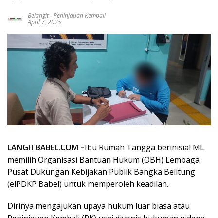
Belangit
-
Peninjauan Kembali
April 7, 2025
LANGITBABEL.COM –
Ibu Rumah Tangga berinisial ML
memilih Organisasi Bantuan Hukum (OBH) Lembaga
Pusat Dukungan Kebijakan Publik Bangka Belitung
(elPDKP Babel) untuk memperoleh keadilan.
Dirinya mengajukan upaya hukum luar biasa atau
Peninjauan Kembali (PK) usai divonis hukuman pidana