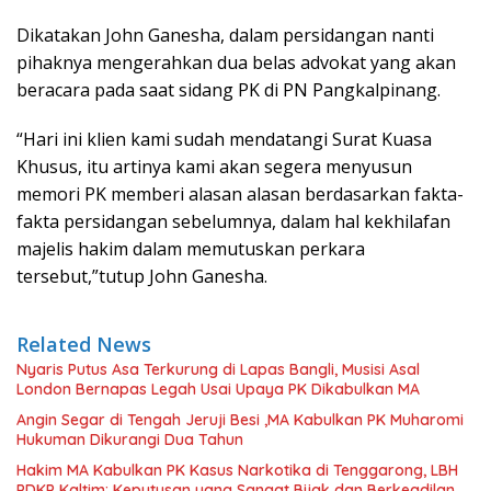
Dikatakan John Ganesha, dalam persidangan nanti
pihaknya mengerahkan dua belas advokat yang akan
beracara pada saat sidang PK di PN Pangkalpinang.
“Hari ini klien kami sudah mendatangi Surat Kuasa
Khusus, itu artinya kami akan segera menyusun
memori PK memberi alasan alasan berdasarkan fakta-
fakta persidangan sebelumnya, dalam hal kekhilafan
majelis hakim dalam memutuskan perkara
tersebut,”tutup John Ganesha.
Related News
Nyaris Putus Asa Terkurung di Lapas Bangli, Musisi Asal
London Bernapas Legah Usai Upaya PK Dikabulkan MA
Angin Segar di Tengah Jeruji Besi ,MA Kabulkan PK Muharomi
Hukuman Dikurangi Dua Tahun
Hakim MA Kabulkan PK Kasus Narkotika di Tenggarong, LBH
PDKP Kaltim: Keputusan yang Sangat Bijak dan Berkeadilan