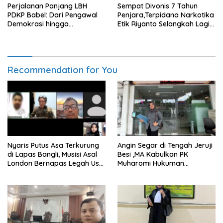
Perjalanan Panjang LBH
Sempat Divonis 7 Tahun
PDKP Babel: Dari Pengawal
Penjara,Terpidana Narkotika
Demokrasi hingga
Etik Riyanto Selangkah Lagi
Transformasi Layanan
Bebas Usai PK Dikabulkan
Bantuan Hukum Nasional
MA
Recommendation for You
Nyaris Putus Asa Terkurung
Angin Segar di Tengah Jeruji
di Lapas Bangli, Musisi Asal
Besi ,MA Kabulkan PK
London Bernapas Legah Usai
Muharomi Hukuman
Upaya PK Dikabulkan MA
Dikurangi Dua Tahun