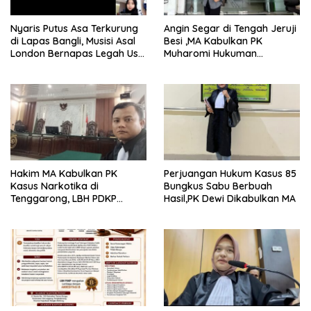
Nyaris Putus Asa Terkurung
Angin Segar di Tengah Jeruji
di Lapas Bangli, Musisi Asal
Besi ,MA Kabulkan PK
London Bernapas Legah Usai
Muharomi Hukuman
Upaya PK Dikabulkan MA
Dikurangi Dua Tahun
Hakim MA Kabulkan PK
Perjuangan Hukum Kasus 85
Kasus Narkotika di
Bungkus Sabu Berbuah
Tenggarong, LBH PDKP
Hasil,PK Dewi Dikabulkan MA
Kaltim: Keputusan yang
Sangat Bijak dan
Berkeadilan