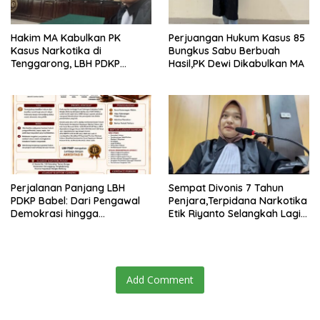
Hakim MA Kabulkan PK
Perjuangan Hukum Kasus 85
Kasus Narkotika di
Bungkus Sabu Berbuah
Tenggarong, LBH PDKP
Hasil,PK Dewi Dikabulkan MA
Kaltim: Keputusan yang
Sangat Bijak dan
Berkeadilan
Perjalanan Panjang LBH
Sempat Divonis 7 Tahun
PDKP Babel: Dari Pengawal
Penjara,Terpidana Narkotika
Demokrasi hingga
Etik Riyanto Selangkah Lagi
Transformasi Layanan
Bebas Usai PK Dikabulkan
Bantuan Hukum Nasional
MA
Add Comment