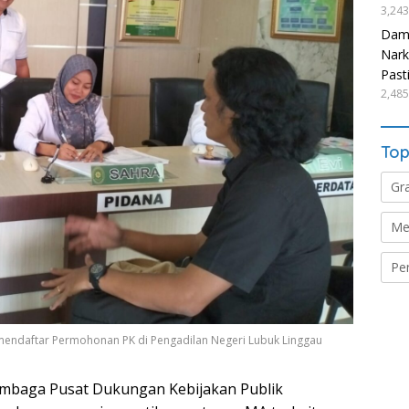
3,243
Damp
Nark
Past
2,485
Top
Gr
Me
Pe
 mendaftar Permohonan PK di Pengadilan Negeri Lubuk Linggau
mbaga Pusat Dukungan Kebijakan Publik