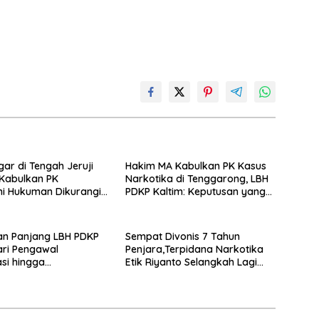
gar di Tengah Jeruji
Hakim MA Kabulkan PK Kasus
 Kabulkan PK
Narkotika di Tenggarong, LBH
i Hukuman Dikurangi
PDKP Kaltim: Keputusan yang
un
Sangat Bijak dan Berkeadilan
an Panjang LBH PDKP
Sempat Divonis 7 Tahun
ari Pengawal
Penjara,Terpidana Narkotika
si hingga
Etik Riyanto Selangkah Lagi
rmasi Layanan
Bebas Usai PK Dikabulkan MA
 Hukum Nasional