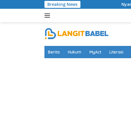
Skip
Breaking News
Nyaris Putus Asa Terku
to
content
Berita
Hukum
MyAct
Literasi