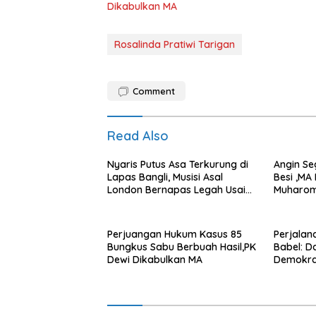
Dikabulkan MA
Rosalinda Pratiwi Tarigan
Comment
Read Also
Nyaris Putus Asa Terkurung di
Angin Se
Lapas Bangli, Musisi Asal
Besi ,MA
London Bernapas Legah Usai
Muharom
Upaya PK Dikabulkan MA
Dua Tah
Perjuangan Hukum Kasus 85
Perjalan
Bungkus Sabu Berbuah Hasil,PK
Babel: D
Dewi Dikabulkan MA
Demokra
Transfo
Bantuan