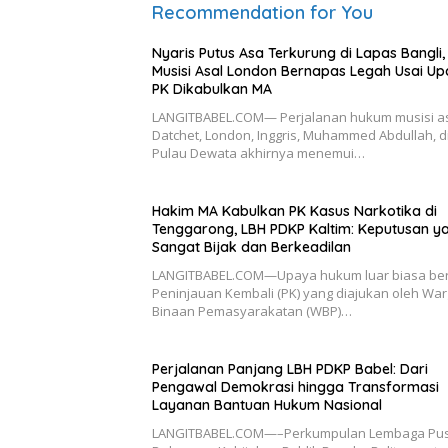
Recommendation for You
Nyaris Putus Asa Terkurung di Lapas Bangli,
Musisi Asal London Bernapas Legah Usai U
PK Dikabulkan MA
LANGITBABEL.COM— Perjalanan hukum musisi a
Datchet, London, Inggris, Muhammed Abdullah, d
Pulau Dewata akhirnya menemui…
Hakim MA Kabulkan PK Kasus Narkotika di
Tenggarong, LBH PDKP Kaltim: Keputusan y
Sangat Bijak dan Berkeadilan
LANGITBABEL.COM—Upaya hukum luar biasa be
Peninjauan Kembali (PK) yang diajukan oleh Wa
Binaan Pemasyarakatan (WBP)…
Perjalanan Panjang LBH PDKP Babel: Dari
Pengawal Demokrasi hingga Transformasi
Layanan Bantuan Hukum Nasional
LANGITBABEL.COM—–Perkumpulan Lembaga Pu