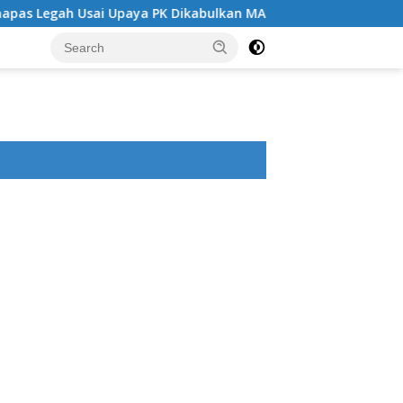
Upaya PK Dikabulkan MA
Angin Segar di Tengah Jeruji 