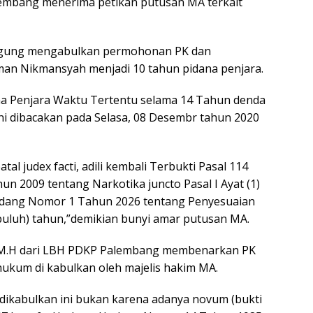
embang menerima petikan putusan MA terkait
Agung mengabulkan permohonan PK dan
n Nikmansyah menjadi 10 tahun pidana penjara.
na Penjara Waktu Tertentu selama 14 Tahun denda
ini dibacakan pada Selasa, 08 Desembr tahun 2020
l judex facti, adili kembali Terbukti Pasal 114
 2009 tentang Narkotika juncto Pasal I Ayat (1)
Undang Nomor 1 Tahun 2026 tentang Penyesuaian
epuluh) tahun,”demikian bunyi amar putusan MA.
.H,M.H dari LBH PDKP Palembang membenarkan PK
ukum di kabulkan oleh majelis hakim MA.
dikabulkan ini bukan karena adanya novum (bukti