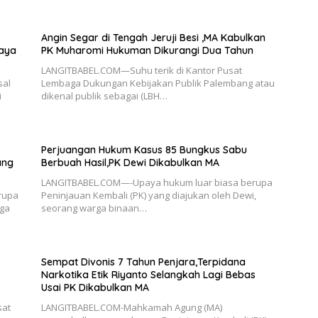
Angin Segar di Tengah Jeruji Besi ,MA Kabulkan
paya
PK Muharomi Hukuman Dikurangi Dua Tahun
LANGITBABEL.COM—Suhu terik di Kantor Pusat
sal
Lembaga Dukungan Kebijakan Publik Palembang atau
i
dikenal publik sebagai (LBH…
Perjuangan Hukum Kasus 85 Bungkus Sabu
ang
Berbuah Hasil,PK Dewi Dikabulkan MA
LANGITBABEL.COM—-Upaya hukum luar biasa berupa
rupa
Peninjauan Kembali (PK) yang diajukan oleh Dewi,
rga
seorang warga binaan…
Sempat Divonis 7 Tahun Penjara,Terpidana
Narkotika Etik Riyanto Selangkah Lagi Bebas
Usai PK Dikabulkan MA
sat
LANGITBABEL.COM-Mahkamah Agung (MA)