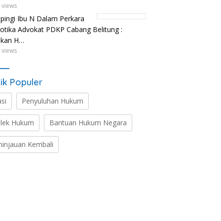
 views
ingi Ibu N Dalam Perkara
otika Advokat PDKP Cabang Belitung :
ikan H…
 views
ik Populer
asi
Penyuluhan Hukum
lek Hukum
Bantuan Hukum Negara
ninjauan Kembali