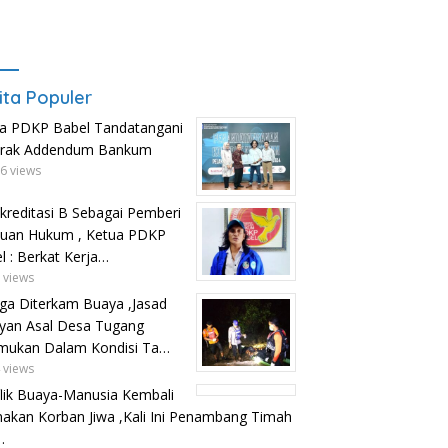
ita Populer
a PDKP Babel Tandatangani
trak Addendum Bankum
6 views
kreditasi B Sebagai Pemberi
uan Hukum , Ketua PDKP
l : Berkat Kerja…
 views
ga Diterkam Buaya ,Jasad
yan Asal Desa Tugang
mukan Dalam Kondisi Ta…
 views
lik Buaya-Manusia Kembali
kan Korban Jiwa ,Kali Ini Penambang Timah
…