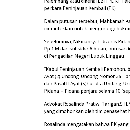
Palembang atau dikenal LBH PDKP Pal
perkara Peninjauan Kembali (PK)
Dalam putusan tersebut, Mahkamah 
memutuskan untuk mengurangi hukuma
Sebelumnya, Nikmansyah divonis Pida
Rp 1 M dan subsider 6 bulan, putusan 
di Pengadilan Negeri Lubuk Linggau.
“Kabul Peninjauan Kembali Pemohon, bata
Ayat (2) Undang-Undang Nomor 35 Tahun
dan Pasal II Ayat (5)huruf a Undang-
Pidana. – Pidana penjara selama 10 (s
Advokat Rosalinda Pratiwi Tarigan,S
yang dimohonkan oleh tim penasehat h
‎Rosalinda mengatakan bahwa PK yang 