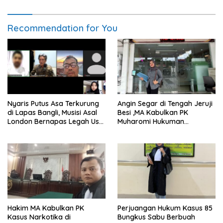
Bantuan Hukum Nasional
MA
Recommendation for You
Nyaris Putus Asa Terkurung
Angin Segar di Tengah Jeruji
di Lapas Bangli, Musisi Asal
Besi ,MA Kabulkan PK
London Bernapas Legah Usai
Muharomi Hukuman
Upaya PK Dikabulkan MA
Dikurangi Dua Tahun
Hakim MA Kabulkan PK
Perjuangan Hukum Kasus 85
Kasus Narkotika di
Bungkus Sabu Berbuah