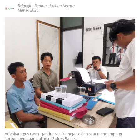
Belangit
-
Bantuan Hukum Negara
May 6, 2026
Advokat Agus Ewen Tjandra,S.H (kemeja coklat) saat mendampingi
korban penipuan online di Polres Bangka.