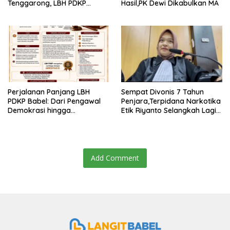
Tenggarong, LBH PDKP
Hasil,PK Dewi Dikabulkan MA
Kaltim: Keputusan yang
Sangat Bijak dan
Berkeadilan
Perjalanan Panjang LBH
Sempat Divonis 7 Tahun
PDKP Babel: Dari Pengawal
Penjara,Terpidana Narkotika
Demokrasi hingga
Etik Riyanto Selangkah Lagi
Transformasi Layanan
Bebas Usai PK Dikabulkan
Bantuan Hukum Nasional
MA
Add Comment