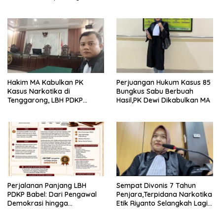
Upaya PK Dikabulkan MA
Dikurangi Dua Tahun
Hakim MA Kabulkan PK
Perjuangan Hukum Kasus 85
Kasus Narkotika di
Bungkus Sabu Berbuah
Tenggarong, LBH PDKP
Hasil,PK Dewi Dikabulkan MA
Kaltim: Keputusan yang
Sangat Bijak dan
Berkeadilan
Perjalanan Panjang LBH
Sempat Divonis 7 Tahun
PDKP Babel: Dari Pengawal
Penjara,Terpidana Narkotika
Demokrasi hingga
Etik Riyanto Selangkah Lagi
Transformasi Layanan
Bebas Usai PK Dikabulkan