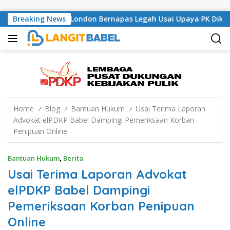
Skip to content
 Musisi Asal London Bernapas Legah Usai Upaya PK Dikabulkan 
Breaking News
Home
Blog
Bantuan Hukum
Usai Terima Laporan
Advokat elPDKP Babel Dampingi Pemeriksaan Korban
Penipuan Online
Bantuan Hukum
,
Berita
Usai Terima Laporan Advokat
elPDKP Babel Dampingi
Pemeriksaan Korban Penipuan
Online