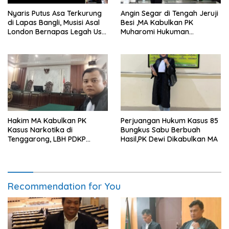
Nyaris Putus Asa Terkurung
Angin Segar di Tengah Jeruji
di Lapas Bangli, Musisi Asal
Besi ,MA Kabulkan PK
London Bernapas Legah Usai
Muharomi Hukuman
Upaya PK Dikabulkan MA
Dikurangi Dua Tahun
Hakim MA Kabulkan PK
Perjuangan Hukum Kasus 85
Kasus Narkotika di
Bungkus Sabu Berbuah
Tenggarong, LBH PDKP
Hasil,PK Dewi Dikabulkan MA
Kaltim: Keputusan yang
Sangat Bijak dan
Berkeadilan
Recommendation for You