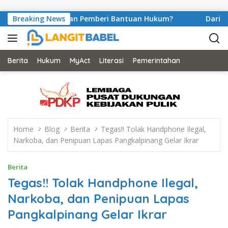
Skip to content
anulir Peran Pemberi Bantuan Hukum?
Breaking News
Dari Balik Sel
Berita
Hukum
MyAct
Literasi
Pemerintahan
Home
Blog
Berita
Tegas!! Tolak Handphone Ilegal,
Narkoba, dan Penipuan Lapas Pangkalpinang Gelar Ikrar
Berita
Tegas!! Tolak Handphone Ilegal,
Narkoba, dan Penipuan Lapas
Pangkalpinang Gelar Ikrar