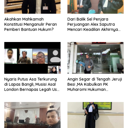
Akahkan Mahkamah
Dari Balik Sel Penjara
Konstitusi Menganulir Peran
Perjuangan Alex Saputra
Pemberi Bantuan Hukum?
Mencari Keadilan Akhirnya
Terjawab!
Nyaris Putus Asa Terkurung
Angin Segar di Tengah Jeruji
di Lapas Bangli, Musisi Asal
Besi ,MA Kabulkan PK
London Bernapas Legah Usai
Muharomi Hukuman
Upaya PK Dikabulkan MA
Dikurangi Dua Tahun