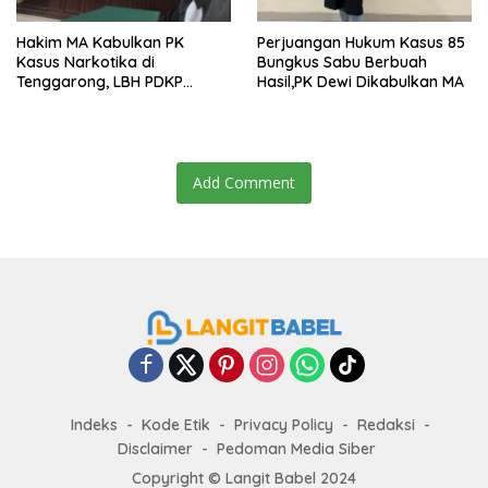
Hakim MA Kabulkan PK
Perjuangan Hukum Kasus 85
Kasus Narkotika di
Bungkus Sabu Berbuah
Tenggarong, LBH PDKP
Hasil,PK Dewi Dikabulkan MA
Kaltim: Keputusan yang
Sangat Bijak dan
Berkeadilan
Add Comment
Indeks
Kode Etik
Privacy Policy
Redaksi
Disclaimer
Pedoman Media Siber
Copyright ©
Langit Babel
2024