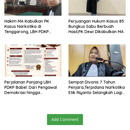
Hakim MA Kabulkan PK
Perjuangan Hukum Kasus 85
Kasus Narkotika di
Bungkus Sabu Berbuah
Tenggarong, LBH PDKP
Hasil,PK Dewi Dikabulkan MA
Kaltim: Keputusan yang
Sangat Bijak dan
Berkeadilan
Perjalanan Panjang LBH
Sempat Divonis 7 Tahun
PDKP Babel: Dari Pengawal
Penjara,Terpidana Narkotika
Demokrasi hingga
Etik Riyanto Selangkah Lagi
Transformasi Layanan
Bebas Usai PK Dikabulkan
Bantuan Hukum Nasional
MA
Add Comment