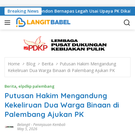
Skip to content
Musisi Asal London Bernapas Legah Usai Upaya PK Dikabulkan M
Breaking News
Home
Blog
Berita
Putusan Hakim Mengandung
Kekeliruan Dua Warga Binaan di Palembang Ajukan PK
Berita
,
elpdkp palembang
Putusan Hakim Mengandung
Kekeliruan Dua Warga Binaan di
Palembang Ajukan PK
Belangit
-
Peninjauan Kembali
May 5, 2026