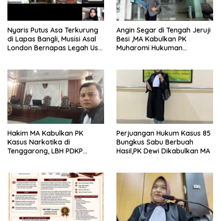
Nyaris Putus Asa Terkurung
Angin Segar di Tengah Jeruji
di Lapas Bangli, Musisi Asal
Besi ,MA Kabulkan PK
London Bernapas Legah Usai
Muharomi Hukuman
Upaya PK Dikabulkan MA
Dikurangi Dua Tahun
Hakim MA Kabulkan PK
Perjuangan Hukum Kasus 85
Kasus Narkotika di
Bungkus Sabu Berbuah
Tenggarong, LBH PDKP
Hasil,PK Dewi Dikabulkan MA
Kaltim: Keputusan yang
Sangat Bijak dan
Berkeadilan