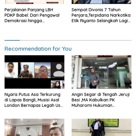
Perjalanan Panjang LBH
Sempat Divonis 7 Tahun
PDKP Babel: Dari Pengawal
Penjara,Terpidana Narkotika
Demokrasi hingga
Etik Riyanto Selangkah Lagi
Transformasi Layanan
Bebas Usai PK Dikabulkan
Bantuan Hukum Nasional
MA
Recommendation for You
Nyaris Putus Asa Terkurung
Angin Segar di Tengah Jeruji
di Lapas Bangli, Musisi Asal
Besi ,MA Kabulkan PK
London Bernapas Legah Usai
Muharomi Hukuman
Upaya PK Dikabulkan MA
Dikurangi Dua Tahun