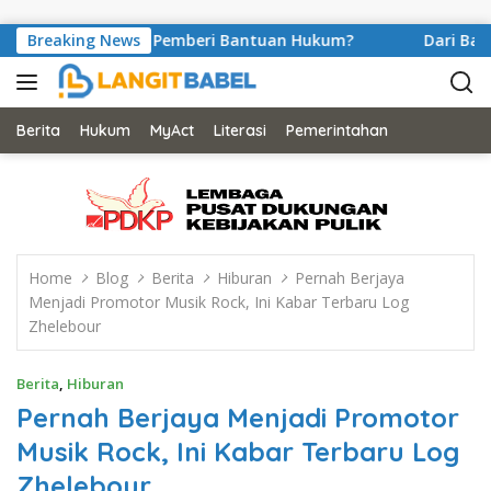
Skip to content
lir Peran Pemberi Bantuan Hukum?
Breaking News
Dari Balik Sel Pen
Berita
Hukum
MyAct
Literasi
Pemerintahan
Home
Blog
Berita
Hiburan
Pernah Berjaya
Menjadi Promotor Musik Rock, Ini Kabar Terbaru Log
Zhelebour
Berita
,
Hiburan
Pernah Berjaya Menjadi Promotor
Musik Rock, Ini Kabar Terbaru Log
Zhelebour