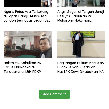
Nyaris Putus Asa Terkurung
Angin Segar di Tengah Jeruji
di Lapas Bangli, Musisi Asal
Besi ,MA Kabulkan PK
London Bernapas Legah Usai
Muharomi Hukuman
Upaya PK Dikabulkan MA
Dikurangi Dua Tahun
Hakim MA Kabulkan PK
Perjuangan Hukum Kasus 85
Kasus Narkotika di
Bungkus Sabu Berbuah
Tenggarong, LBH PDKP
Hasil,PK Dewi Dikabulkan MA
Kaltim: Keputusan yang
Sangat Bijak dan
Berkeadilan
Add Comment