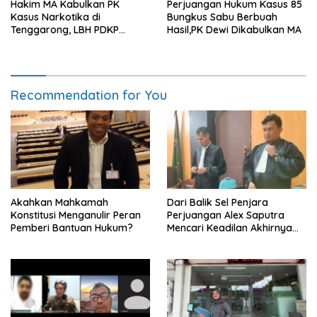
Hakim MA Kabulkan PK
Perjuangan Hukum Kasus 85
Kasus Narkotika di
Bungkus Sabu Berbuah
Tenggarong, LBH PDKP
Hasil,PK Dewi Dikabulkan MA
Kaltim: Keputusan yang
Sangat Bijak dan
Berkeadilan
Recommendation for You
Akahkan Mahkamah
Dari Balik Sel Penjara
Konstitusi Menganulir Peran
Perjuangan Alex Saputra
Pemberi Bantuan Hukum?
Mencari Keadilan Akhirnya
Terjawab!