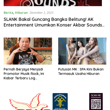
Berita
,
Hiburan
December 2, 2025
SLANK Bakal Guncang Bangka Belitung! AK
Entertainment Umumkan Konser Akbar Sounds
of Babel Vol. 5 Bertajuk Peace, Love and Unity
Pernah Berjaya Menjadi
Putusan MK : SPA Kini Bukan
Promotor Musik Rock, Ini
Termasuk Usaha Hiburan
Kabar Terbaru Log
Zhelebour