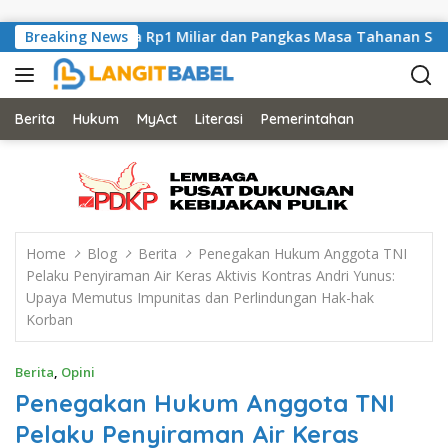
Skip to content
apus Denda Rp1 Miliar dan Pangkas Masa Tahanan Siswadi
Breaking News
Berita
Hukum
MyAct
Literasi
Pemerintahan
Home
Blog
Berita
Penegakan Hukum Anggota TNI
Pelaku Penyiraman Air Keras Aktivis Kontras Andri Yunus:
Upaya Memutus Impunitas dan Perlindungan Hak-hak
Korban
Berita
,
Opini
Penegakan Hukum Anggota TNI
Pelaku Penyiraman Air Keras