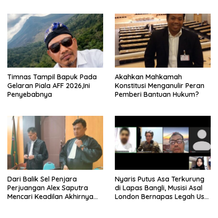
Siswadi
Timnas Tampil Bapuk Pada
Akahkan Mahkamah
Gelaran Piala AFF 2026,Ini
Konstitusi Menganulir Peran
Penyebabnya
Pemberi Bantuan Hukum?
Dari Balik Sel Penjara
Nyaris Putus Asa Terkurung
Perjuangan Alex Saputra
di Lapas Bangli, Musisi Asal
Mencari Keadilan Akhirnya
London Bernapas Legah Usai
Terjawab!
Upaya PK Dikabulkan MA