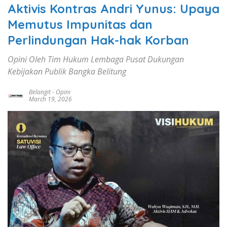
Aktivis Kontras Andri Yunus: Upaya
Memutus Impunitas dan
Perlindungan Hak-hak Korban
Opini Oleh Tim Hukum Lembaga Pusat Dukungan
Kebijakan Publik Bangka Belitung
Belangit
-
Opini
March 19, 2026