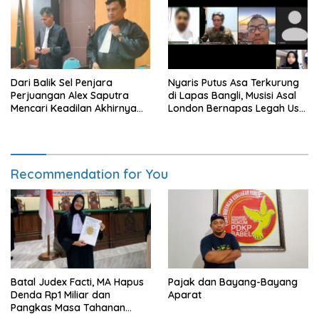
Dari Balik Sel Penjara
Nyaris Putus Asa Terkurung
Perjuangan Alex Saputra
di Lapas Bangli, Musisi Asal
Mencari Keadilan Akhirnya
London Bernapas Legah Usai
Terjawab!
Upaya PK Dikabulkan MA
Recommendation for You
Batal Judex Facti, MA Hapus
Pajak dan Bayang-Bayang
Denda Rp1 Miliar dan
Aparat
Pangkas Masa Tahanan