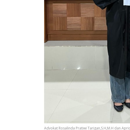
Advokat Rosalinda Pratiwi Tarigan,S.H,M.H dan Apri