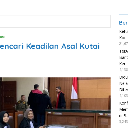
Ber
Ketu
mur
Kon
encari Keadilan Asal Kutai
21,67
TerA
Bant
Kerj
4,138
Didu
Nela
Dite
4,103
Konf
Mema
di B
3,243