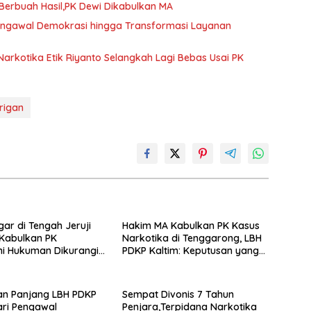
erbuah Hasil,PK Dewi Dikabulkan MA
Pengawal Demokrasi hingga Transformasi Layanan
arkotika Etik Riyanto Selangkah Lagi Bebas Usai PK
rigan
gar di Tengah Jeruji
Hakim MA Kabulkan PK Kasus
 Kabulkan PK
Narkotika di Tenggarong, LBH
i Hukuman Dikurangi
PDKP Kaltim: Keputusan yang
un
Sangat Bijak dan Berkeadilan
an Panjang LBH PDKP
Sempat Divonis 7 Tahun
ari Pengawal
Penjara,Terpidana Narkotika