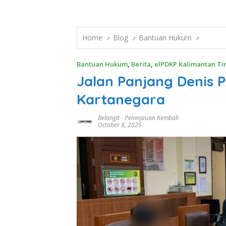
Home
Blog
Bantuan Hukum
Bantuan Hukum
,
Berita
,
elPDKP Kalimantan Ti
Jalan Panjang Denis P
Kartanegara
Belangit
-
Peninjauan Kembali
October 8, 2025