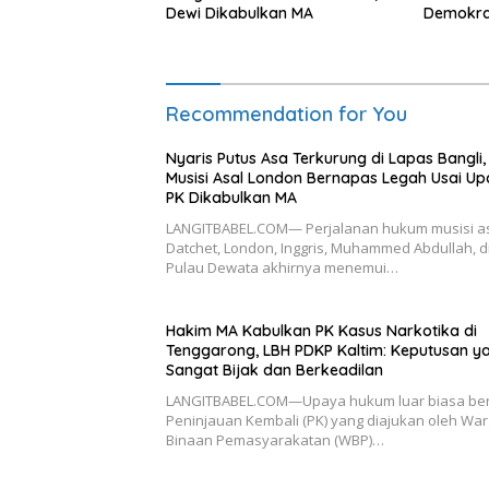
Dewi Dikabulkan MA
Demokra
Transfo
Bantuan
Recommendation for You
Nyaris Putus Asa Terkurung di Lapas Bangli,
Musisi Asal London Bernapas Legah Usai U
PK Dikabulkan MA
LANGITBABEL.COM— Perjalanan hukum musisi a
Datchet, London, Inggris, Muhammed Abdullah, d
Pulau Dewata akhirnya menemui…
Hakim MA Kabulkan PK Kasus Narkotika di
Tenggarong, LBH PDKP Kaltim: Keputusan y
Sangat Bijak dan Berkeadilan
LANGITBABEL.COM—Upaya hukum luar biasa be
Peninjauan Kembali (PK) yang diajukan oleh Wa
Binaan Pemasyarakatan (WBP)…