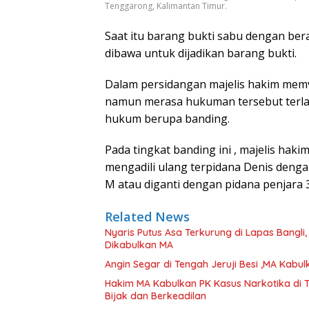
Tenggarong, Kalimantan Timur.
Saat itu barang bukti sabu dengan bera
dibawa untuk dijadikan barang bukti.
Dalam persidangan majelis hakim memv
namun merasa hukuman tersebut terlal
hukum berupa banding.
Pada tingkat banding ini , majelis ha
mengadili ulang terpidana Denis deng
M atau diganti dengan pidana penjara 3
Related News
Nyaris Putus Asa Terkurung di Lapas Bangli
Dikabulkan MA
Angin Segar di Tengah Jeruji Besi ,MA Kab
Hakim MA Kabulkan PK Kasus Narkotika di 
Bijak dan Berkeadilan