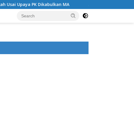
ulkan MA
Angin Segar di Tengah Jeruji Besi ,MA Kabul