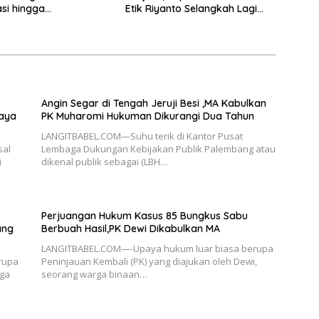
si hingga
Etik Riyanto Selangkah Lagi
rmasi Layanan
Bebas Usai PK Dikabulkan MA
 Hukum Nasional
Angin Segar di Tengah Jeruji Besi ,MA Kabulkan
paya
PK Muharomi Hukuman Dikurangi Dua Tahun
LANGITBABEL.COM—Suhu terik di Kantor Pusat
sal
Lembaga Dukungan Kebijakan Publik Palembang atau
i
dikenal publik sebagai (LBH…
Perjuangan Hukum Kasus 85 Bungkus Sabu
ang
Berbuah Hasil,PK Dewi Dikabulkan MA
LANGITBABEL.COM—-Upaya hukum luar biasa berupa
rupa
Peninjauan Kembali (PK) yang diajukan oleh Dewi,
rga
seorang warga binaan…