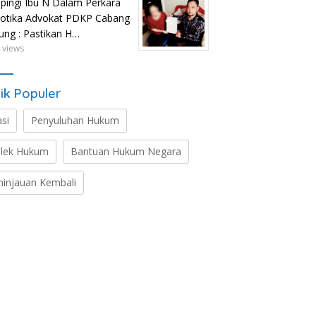
ingi Ibu N Dalam Perkara
otika Advokat PDKP Cabang
tung : Pastikan H…
 views
ik Populer
asi
Penyuluhan Hukum
lek Hukum
Bantuan Hukum Negara
ninjauan Kembali