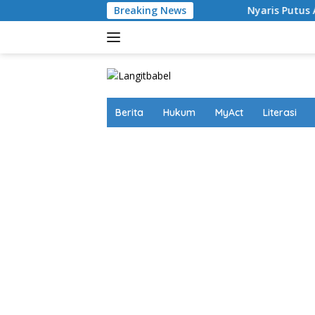
Skip
Breaking News
Nyaris Putus Asa Terkurung di Lapas 
to
content
Berita
Hukum
MyAct
Literasi