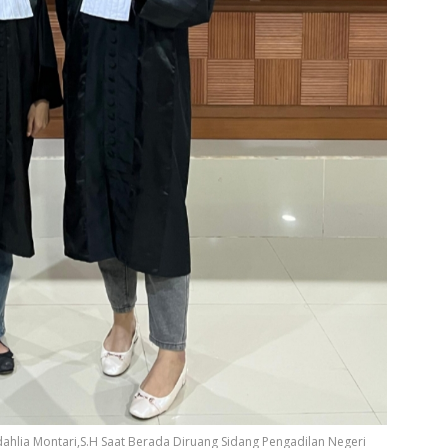
dahlia Montari,S.H Saat Berada Diruang Sidang Pengadilan Negeri