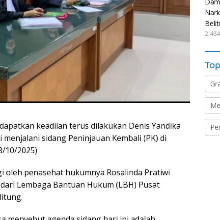
Damp
Nark
Beli
2,484
Top
Gr
Me
dapatkan keadilan terus dilakukan Denis Yandika
Pe
i menjalani sidang Peninjauan Kembali (PK) di
8/10/2025)
gi oleh penasehat hukumnya Rosalinda Pratiwi
.H dari Lembaga Bantuan Hukum (LBH) Pusat
itung.
a menyebut agenda sidang hari ini adalah