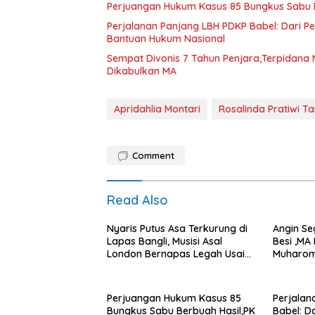
Perjuangan Hukum Kasus 85 Bungkus Sabu B
Perjalanan Panjang LBH PDKP Babel: Dari 
Bantuan Hukum Nasional
Sempat Divonis 7 Tahun Penjara,Terpidana N
Dikabulkan MA
Apridahlia Montari
Rosalinda Pratiwi Ta
Comment
Read Also
Nyaris Putus Asa Terkurung di
Angin Se
Lapas Bangli, Musisi Asal
Besi ,MA
London Bernapas Legah Usai
Muharom
Upaya PK Dikabulkan MA
Dua Tah
Perjuangan Hukum Kasus 85
Perjalan
Bungkus Sabu Berbuah Hasil,PK
Babel: D