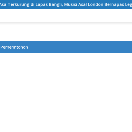
Bangli, Musisi Asal London Bernapas Legah Usai Upaya PK Dikab
Pemerintahan