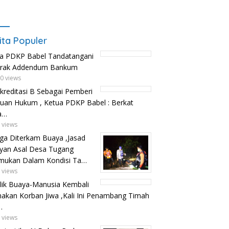
ita Populer
a PDKP Babel Tandatangani
trak Addendum Bankum
0 views
kreditasi B Sebagai Pemberi
uan Hukum , Ketua PDKP Babel : Berkat
a…
 views
ga Diterkam Buaya ,Jasad
yan Asal Desa Tugang
mukan Dalam Kondisi Ta…
 views
lik Buaya-Manusia Kembali
kan Korban Jiwa ,Kali Ini Penambang Timah
…
 views