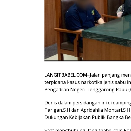
LANGITBABEL.COM–
Jalan panjang men
terpidana kasus narkotika jenis sabu in
Pengadilan Negeri Tenggarong,Rabu (
Denis dalam persidangan ini di dampin
Tarigan,S.H dan Apridahlia Montari,S
Dukungan Kebijakan Publik Bangka Bel
Saat menghubungi langitbabel.com Ros