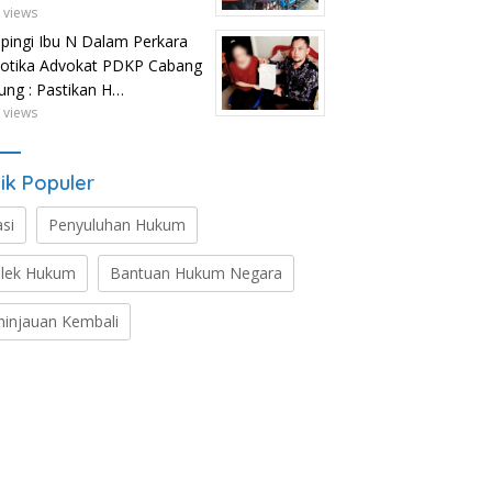
 views
ingi Ibu N Dalam Perkara
otika Advokat PDKP Cabang
tung : Pastikan H…
 views
ik Populer
asi
Penyuluhan Hukum
lek Hukum
Bantuan Hukum Negara
ninjauan Kembali