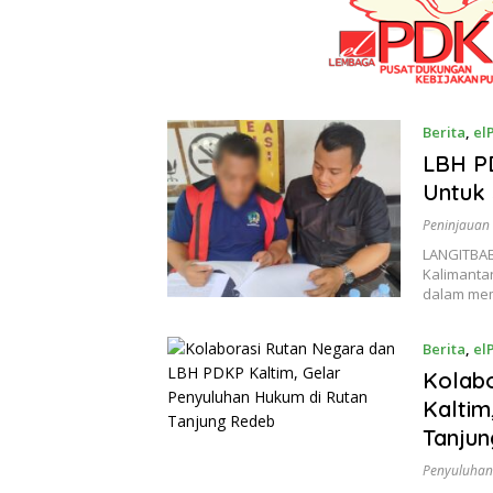
Berita
,
el
LBH P
Untuk
Peninjauan
LANGITBAB
Kalimanta
dalam me
Berita
,
el
Kolab
Kaltim
Tanju
Penyuluha