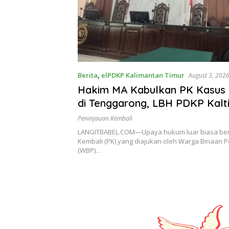
Berita
,
elPDKP Kalimantan Timur
August 3, 202
Hakim MA Kabulkan PK Kasus 
di Tenggarong, LBH PDKP Kalt
Keputusan yang Sangat Bijak 
Peninjauan Kembali
Berkeadilan
LANGITBABEL.COM—Upaya hukum luar biasa be
Kembali (PK) yang diajukan oleh Warga Binaan
(WBP)…