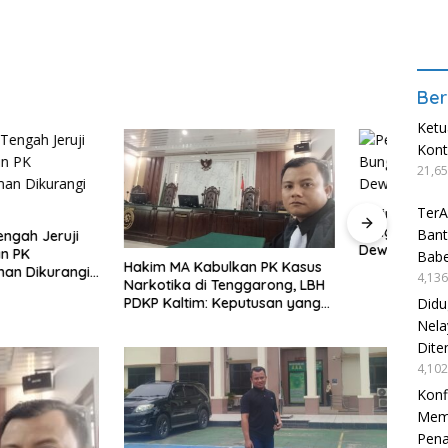
Ber
Ketu
Kon
21,65
TerA
Perjuangan Hukum Kasus 85
Bungkus Sabu Berbuah Hasil,PK
Bant
Dewi Dikabulkan MA
Babe
Perj
A Kabulkan PK Kasus
Babel
4,136
a di Tenggarong, LBH
Demo
Didu
tim: Keputusan yang
Tran
ijak dan Berkeadilan
Nela
Bant
Dite
4,102
Konf
Mema
Pen