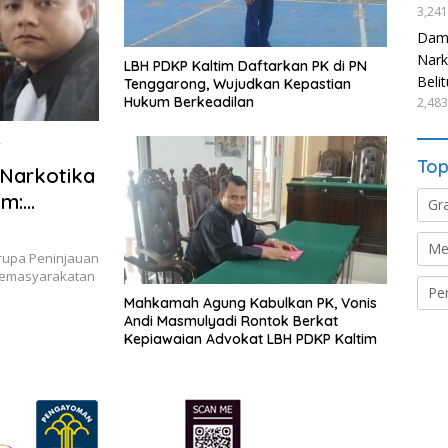
3,241
Damp
Nark
LBH PDKP Kaltim Daftarkan PK di PN
Beli
Tenggarong, Wujudkan Kepastian
Hukum Berkeadilan
2,483
6
Top
Narkotika
im:
Gr
dan
Me
rupa Peninjauan
 Pemasyarakatan
Pe
Mahkamah Agung Kabulkan PK, Vonis
Andi Masmulyadi Rontok Berkat
Kepiawaian Advokat LBH PDKP Kaltim