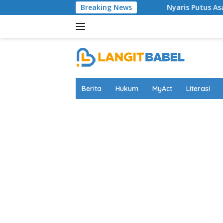
Skip
Breaking News
Nyaris Putus Asa Terkurung
to
content
Berita
Hukum
MyAct
Literasi