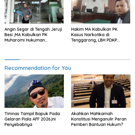
Angin Segar di Tengah Jeruji
Hakim MA Kabulkan PK
Besi ,MA Kabulkan PK
Kasus Narkotika di
Muharomi Hukuman
Tenggarong, LBH PDKP
Dikurangi Dua Tahun
Kaltim: Keputusan yang
Sangat Bijak dan
Berkeadilan
Recommendation for You
Timnas Tampil Bapuk Pada
Akahkan Mahkamah
Gelaran Piala AFF 2026,Ini
Konstitusi Menganulir Peran
Penyebabnya
Pemberi Bantuan Hukum?