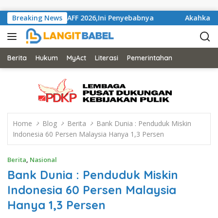
Skip to content
ran Piala AFF 2026,Ini Penyebabnya
Breaking News
Akahkan Mahkamah
Berita
Hukum
MyAct
Literasi
Pemerintahan
Home
Blog
Berita
Bank Dunia : Penduduk Miskin
Indonesia 60 Persen Malaysia Hanya 1,3 Persen
Berita
,
Nasional
Bank Dunia : Penduduk Miskin
Indonesia 60 Persen Malaysia
Hanya 1,3 Persen