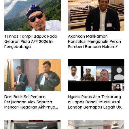
Timnas Tampil Bapuk Pada
Akahkan Mahkamah
Gelaran Piala AFF 2026,Ini
Konstitusi Menganulir Peran
Penyebabnya
Pemberi Bantuan Hukum?
Dari Balik Sel Penjara
Nyaris Putus Asa Terkurung
Perjuangan Alex Saputra
di Lapas Bangli, Musisi Asal
Mencari Keadilan Akhirnya
London Bernapas Legah Usai
Terjawab!
Upaya PK Dikabulkan MA