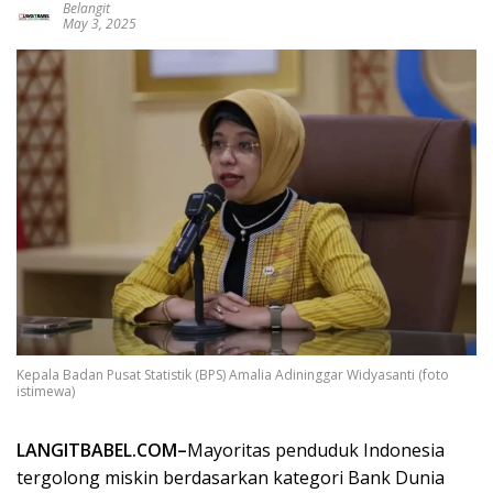
Belangit
May 3, 2025
Kepala Badan Pusat Statistik (BPS) Amalia Adininggar Widyasanti (foto
istimewa)
LANGITBABEL.COM–
Mayoritas penduduk Indonesia
tergolong miskin berdasarkan kategori Bank Dunia