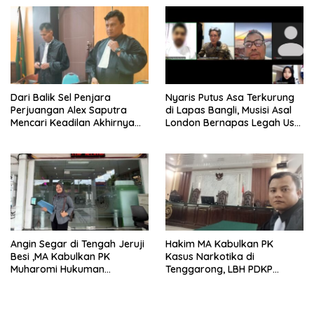
Dari Balik Sel Penjara
Nyaris Putus Asa Terkurung
Perjuangan Alex Saputra
di Lapas Bangli, Musisi Asal
Mencari Keadilan Akhirnya
London Bernapas Legah Usai
Terjawab!
Upaya PK Dikabulkan MA
Angin Segar di Tengah Jeruji
Hakim MA Kabulkan PK
Besi ,MA Kabulkan PK
Kasus Narkotika di
Muharomi Hukuman
Tenggarong, LBH PDKP
Dikurangi Dua Tahun
Kaltim: Keputusan yang
Sangat Bijak dan
Berkeadilan