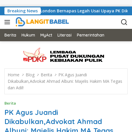
Skip to content
 Musisi Asal London Bernapas Legah Usai Upaya PK Dikabulkan 
Breaking News
Berita
Hukum
MyAct
Literasi
Pemerintahan
Home
Blog
Berita
PK Agus Juandi
Dikabulkan,Advokat Ahmad Albuni: Majelis Hakim MA Tegas
dan Adil!
Berita
PK Agus Juandi
Dikabulkan,Advokat Ahmad
Albuni: Majelis Hakim MA Tegas