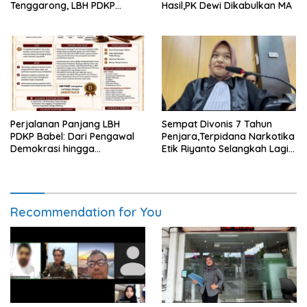
Tenggarong, LBH PDKP
Hasil,PK Dewi Dikabulkan MA
Kaltim: Keputusan yang
Sangat Bijak dan
Berkeadilan
Perjalanan Panjang LBH
Sempat Divonis 7 Tahun
PDKP Babel: Dari Pengawal
Penjara,Terpidana Narkotika
Demokrasi hingga
Etik Riyanto Selangkah Lagi
Transformasi Layanan
Bebas Usai PK Dikabulkan
Bantuan Hukum Nasional
MA
Recommendation for You