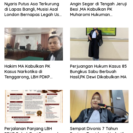
Nyaris Putus Asa Terkurung
Angin Segar di Tengah Jeruji
di Lapas Bangli, Musisi Asal
Besi ,MA Kabulkan PK
London Bernapas Legah Usai
Muharomi Hukuman
Upaya PK Dikabulkan MA
Dikurangi Dua Tahun
Hakim MA Kabulkan PK
Perjuangan Hukum Kasus 85
Kasus Narkotika di
Bungkus Sabu Berbuah
Tenggarong, LBH PDKP
Hasil,PK Dewi Dikabulkan MA
Kaltim: Keputusan yang
Sangat Bijak dan
Berkeadilan
Perjalanan Panjang LBH
Sempat Divonis 7 Tahun