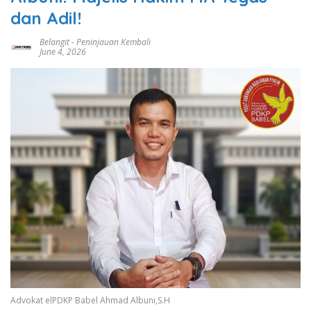
dan Adil!
Belangit
-
Peninjauan Kembali
June 4, 2026
Advokat elPDKP Babel Ahmad Albuni,S.H