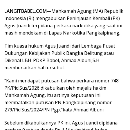
LANGITBABEL.COM
—Mahkamah Agung (MA) Republik
Indonesia (RI) mengabulkan Peninjauan Kembali (PK)
Agus Juandi terpidana perkara narkotika yang saat ini
masih mendekam di Lapas Narkotika Pangkalpinang.
Tim kuasa hukum Agus Juandi dari Lembaga Pusat
Dukungan Kebijakan Publik Bangka Belitung atau
Dikenal LBH-PDKP Babel, Ahmad Albuni,S.H
membenarkan hal tersebut.
“Kami mendapat putusan bahwa perkara nomor 748
PK/Pid.Sus/2026 dikabulkan oleh majelis hakim
Mahkamah Agung, itu artinya keputusan ini
membatalkan putusan PN Pangkalpinang nomor
279/Pid.Sus/2024/PN Pgp,”kata Ahmad Albuni.
Sebelum dikabulkannya PK ini, Agus Juandi dipidana
penjara 9 tahun denda Rp 1 M subsider 6 bulan