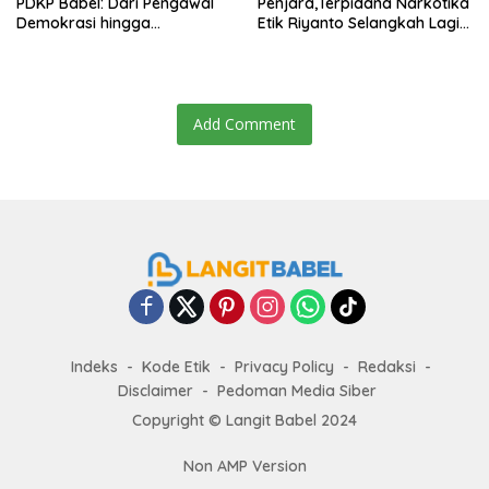
PDKP Babel: Dari Pengawal
Penjara,Terpidana Narkotika
Demokrasi hingga
Etik Riyanto Selangkah Lagi
Transformasi Layanan
Bebas Usai PK Dikabulkan
Bantuan Hukum Nasional
MA
Add Comment
Indeks
Kode Etik
Privacy Policy
Redaksi
Disclaimer
Pedoman Media Siber
Copyright ©
Langit Babel
2024
Non AMP Version