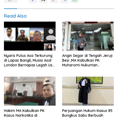
Read Also
Nyaris Putus Asa Terkurung
Angin Segar di Tengah Jeruji
di Lapas Bangli, Musisi Asal
Besi ,MA Kabulkan PK
London Bernapas Legah Usai
Muharomi Hukuman
Upaya PK Dikabulkan MA
Dikurangi Dua Tahun
Hakim MA Kabulkan PK
Perjuangan Hukum Kasus 85
Kasus Narkotika di
Bungkus Sabu Berbuah