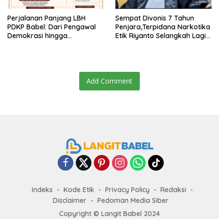
Perjalanan Panjang LBH
Sempat Divonis 7 Tahun
PDKP Babel: Dari Pengawal
Penjara,Terpidana Narkotika
Demokrasi hingga
Etik Riyanto Selangkah Lagi
Transformasi Layanan
Bebas Usai PK Dikabulkan
Bantuan Hukum Nasional
MA
Add Comment
Indeks
Kode Etik
Privacy Policy
Redaksi
Disclaimer
Pedoman Media Siber
Copyright ©
Langit Babel
2024