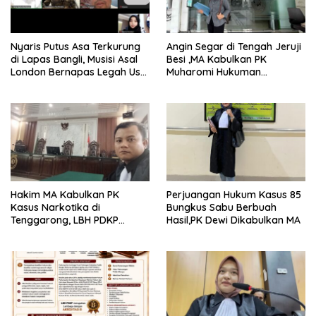
Nyaris Putus Asa Terkurung
Angin Segar di Tengah Jeruji
di Lapas Bangli, Musisi Asal
Besi ,MA Kabulkan PK
London Bernapas Legah Usai
Muharomi Hukuman
Upaya PK Dikabulkan MA
Dikurangi Dua Tahun
Hakim MA Kabulkan PK
Perjuangan Hukum Kasus 85
Kasus Narkotika di
Bungkus Sabu Berbuah
Tenggarong, LBH PDKP
Hasil,PK Dewi Dikabulkan MA
Kaltim: Keputusan yang
Sangat Bijak dan
Berkeadilan