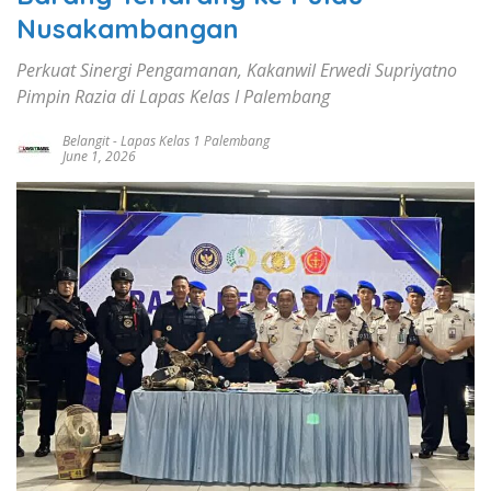
Nusakambangan
Perkuat Sinergi Pengamanan, Kakanwil Erwedi Supriyatno
Pimpin Razia di Lapas Kelas I Palembang
Belangit
-
Lapas Kelas 1 Palembang
June 1, 2026