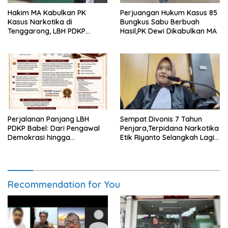
Hakim MA Kabulkan PK
Perjuangan Hukum Kasus 85
Kasus Narkotika di
Bungkus Sabu Berbuah
Tenggarong, LBH PDKP
Hasil,PK Dewi Dikabulkan MA
Kaltim: Keputusan yang
Sangat Bijak dan
Berkeadilan
Perjalanan Panjang LBH
Sempat Divonis 7 Tahun
PDKP Babel: Dari Pengawal
Penjara,Terpidana Narkotika
Demokrasi hingga
Etik Riyanto Selangkah Lagi
Transformasi Layanan
Bebas Usai PK Dikabulkan
Bantuan Hukum Nasional
MA
Recommendation for You