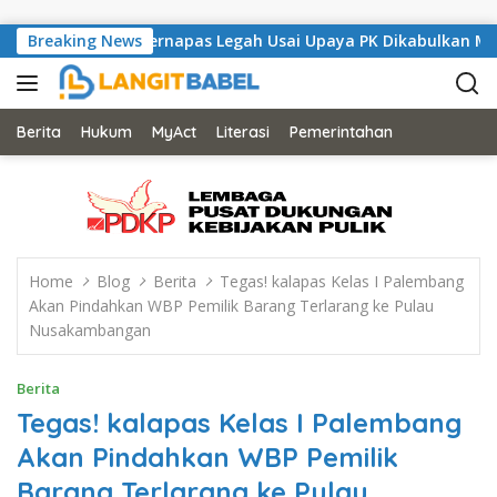
Skip to content
 London Bernapas Legah Usai Upaya PK Dikabulkan MA
Breaking News
An
Berita
Hukum
MyAct
Literasi
Pemerintahan
Home
Blog
Berita
Tegas! kalapas Kelas I Palembang
Akan Pindahkan WBP Pemilik Barang Terlarang ke Pulau
Nusakambangan
Berita
Tegas! kalapas Kelas I Palembang
Akan Pindahkan WBP Pemilik
Barang Terlarang ke Pulau