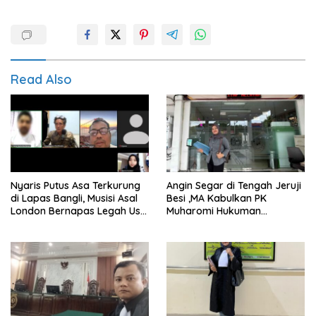
Read Also
Nyaris Putus Asa Terkurung
Angin Segar di Tengah Jeruji
di Lapas Bangli, Musisi Asal
Besi ,MA Kabulkan PK
London Bernapas Legah Usai
Muharomi Hukuman
Upaya PK Dikabulkan MA
Dikurangi Dua Tahun