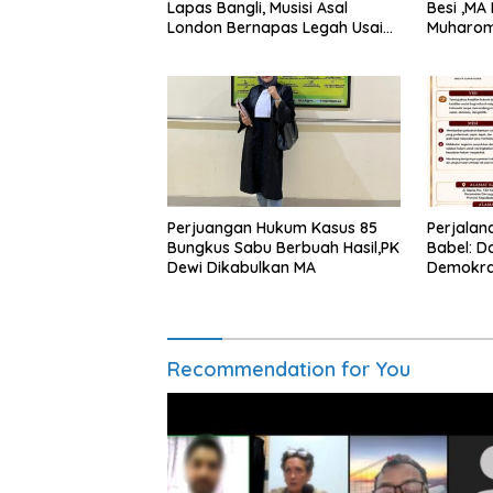
Lapas Bangli, Musisi Asal
Besi ,MA
London Bernapas Legah Usai
Muharom
Upaya PK Dikabulkan MA
Dua Tah
Perjuangan Hukum Kasus 85
Perjalan
Bungkus Sabu Berbuah Hasil,PK
Babel: D
Dewi Dikabulkan MA
Demokra
Transfo
Bantuan
Recommendation for You