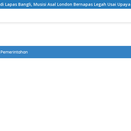
al London Bernapas Legah Usai Upaya PK Dikabulkan MA
Pemerintahan