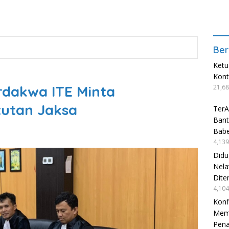
Ber
Ketu
Kon
rdakwa ITE Minta
21,68
tutan Jaksa
TerA
Bant
Babe
4,139
Didu
Nela
Dite
4,104
Konf
Mema
Pen