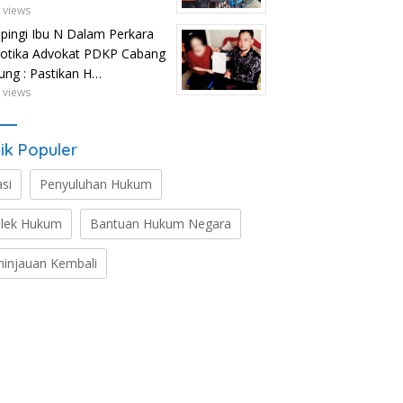
 views
ingi Ibu N Dalam Perkara
otika Advokat PDKP Cabang
tung : Pastikan H…
 views
ik Populer
asi
Penyuluhan Hukum
lek Hukum
Bantuan Hukum Negara
ninjauan Kembali