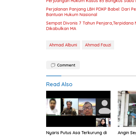
Perjuangan Hukum Kasus 85 Bungkus Sabu B
Perjalanan Panjang LBH PDKP Babel: Dari 
Bantuan Hukum Nasional
Sempat Divonis 7 Tahun Penjara,Terpidana N
Dikabulkan MA
Ahmad Albuni
Ahmad Fauzi
Comment
Read Also
Nyaris Putus Asa Terkurung di
Angin Se