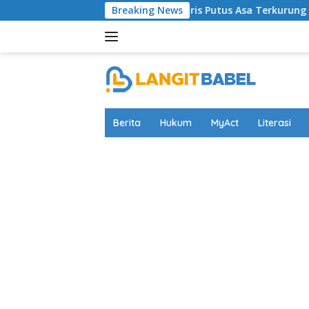
Skip
Nyaris Putus Asa Terkurung di Lapas Bangli, Musisi As
Breaking News
to
content
Berita
Hukum
MyAct
Literasi