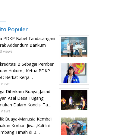
ita Populer
a PDKP Babel Tandatangani
trak Addendum Bankum
3 views
kreditasi B Sebagai Pemberi
uan Hukum , Ketua PDKP
l : Berkat Kerja…
 views
ga Diterkam Buaya ,Jasad
yan Asal Desa Tugang
mukan Dalam Kondisi Ta…
 views
lik Buaya-Manusia Kembali
kan Korban Jiwa ,Kali Ini
ambang Timah di B…