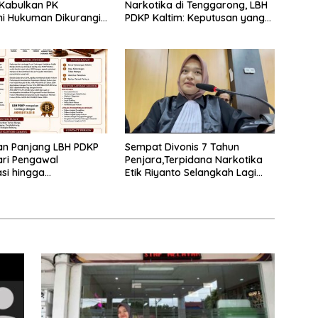
 Kabulkan PK
Narkotika di Tenggarong, LBH
i Hukuman Dikurangi
PDKP Kaltim: Keputusan yang
un
Sangat Bijak dan Berkeadilan
an Panjang LBH PDKP
Sempat Divonis 7 Tahun
ari Pengawal
Penjara,Terpidana Narkotika
si hingga
Etik Riyanto Selangkah Lagi
rmasi Layanan
Bebas Usai PK Dikabulkan MA
 Hukum Nasional