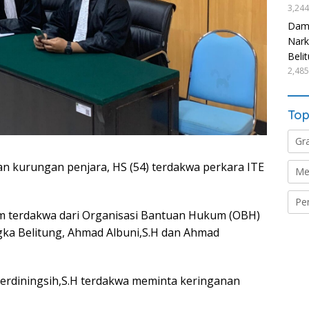
3,244
Damp
Nark
Beli
2,485
Top
Gr
lan kurungan penjara, HS (54) terdakwa perkara ITE
Me
Pe
m terdakwa dari Organisasi Bantuan Hukum (OBH)
ka Belitung, Ahmad Albuni,S.H dan Ahmad
Werdiningsih,S.H terdakwa meminta keringanan