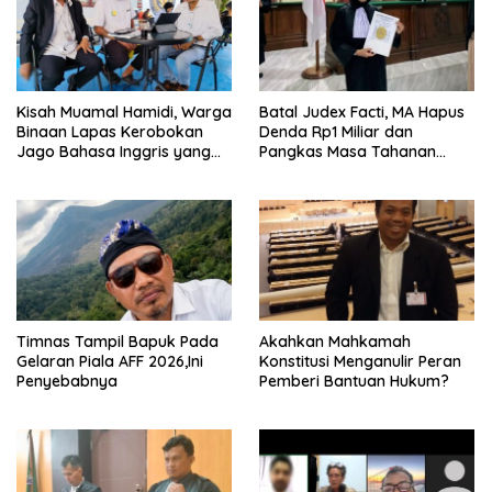
Kisah Muamal Hamidi, Warga
Batal Judex Facti, MA Hapus
Binaan Lapas Kerobokan
Denda Rp1 Miliar dan
Jago Bahasa Inggris yang
Pangkas Masa Tahanan
PK-nya Dikabulkan MA
Siswadi
Timnas Tampil Bapuk Pada
Akahkan Mahkamah
Gelaran Piala AFF 2026,Ini
Konstitusi Menganulir Peran
Penyebabnya
Pemberi Bantuan Hukum?