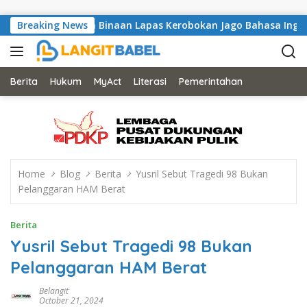
Skip to content
amidi, Warga Binaan Lapas Kerobokan Jago Bahasa Inggris ya
Breaking News
Berita
Hukum
MyAct
Literasi
Pemerintahan
Home
Blog
Berita
Yusril Sebut Tragedi 98 Bukan
Pelanggaran HAM Berat
Berita
Yusril Sebut Tragedi 98 Bukan
Pelanggaran HAM Berat
Belangit
October 21, 2024