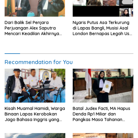
Dari Balik Sel Penjara
Nyaris Putus Asa Terkurung
Perjuangan Alex Saputra
di Lapas Bangli, Musisi Asal
Mencari Keadilan Akhirnya
London Bernapas Legah Usai
Terjawab!
Upaya PK Dikabulkan MA
Recommendation for You
Kisah Muamal Hamidi, Warga
Batal Judex Facti, MA Hapus
Binaan Lapas Kerobokan
Denda Rp1 Miliar dan
Jago Bahasa Inggris yang
Pangkas Masa Tahanan
PK-nya Dikabulkan MA
Siswadi