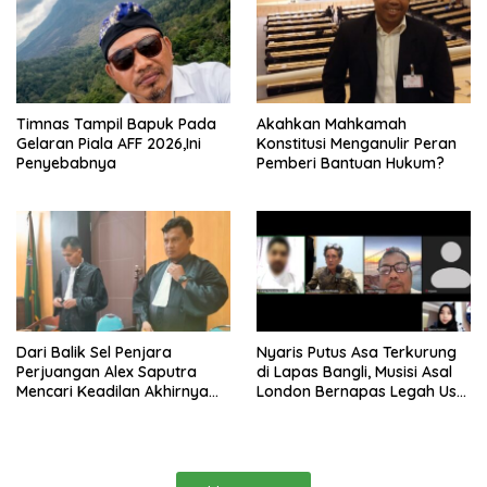
Timnas Tampil Bapuk Pada
Akahkan Mahkamah
Gelaran Piala AFF 2026,Ini
Konstitusi Menganulir Peran
Penyebabnya
Pemberi Bantuan Hukum?
Dari Balik Sel Penjara
Nyaris Putus Asa Terkurung
Perjuangan Alex Saputra
di Lapas Bangli, Musisi Asal
Mencari Keadilan Akhirnya
London Bernapas Legah Usai
Terjawab!
Upaya PK Dikabulkan MA