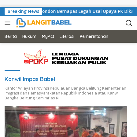
Skip to content
ngli, Musisi Asal London Bernapas Legah Usai Upaya PK Dikabu
Breaking News
Berita
Hukum
MyAct
Literasi
Pemerintahan
Kanwil Impas Babel
Kantor Wilayah Provinsi Kepulauan Bangka Belitung Kementerian
Imigrasi dan Pemasyarakatan Republik Indonesia atau Kanwil
Bangka Belitung KemimPas RI