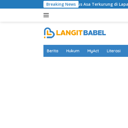
Skip
Nyaris Putus Asa Terkurung di Lapas Bangli, Musisi
Breaking News
to
content
Berita
Hukum
MyAct
Literasi