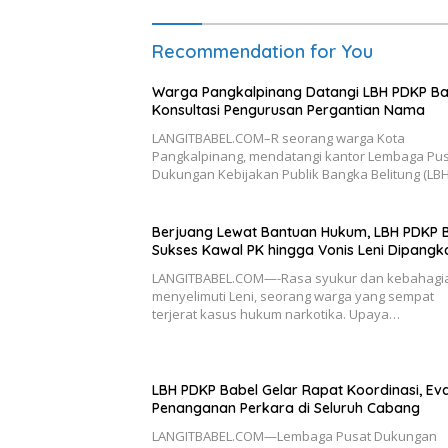
Recommendation for You
Warga Pangkalpinang Datangi LBH PDKP Ba
Konsultasi Pengurusan Pergantian Nama
LANGITBABEL.COM–R seorang warga Kota
Pangkalpinang, mendatangi kantor Lembaga Pu
Dukungan Kebijakan Publik Bangka Belitung (LB
Berjuang Lewat Bantuan Hukum, LBH PDKP 
Sukses Kawal PK hingga Vonis Leni Dipangk
LANGITBABEL.COM—-Rasa syukur dan kebahagi
menyelimuti Leni, seorang warga yang sempat
terjerat kasus hukum narkotika. Upaya…
LBH PDKP Babel Gelar Rapat Koordinasi, Eva
Penanganan Perkara di Seluruh Cabang
LANGITBABEL.COM—Lembaga Pusat Dukungan