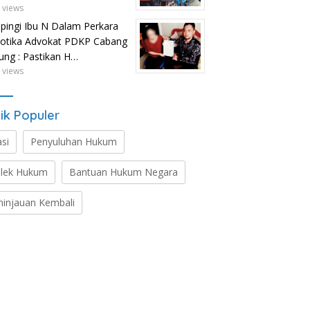
 views
ingi Ibu N Dalam Perkara
otika Advokat PDKP Cabang
tung : Pastikan H…
 views
ik Populer
asi
Penyuluhan Hukum
lek Hukum
Bantuan Hukum Negara
ninjauan Kembali