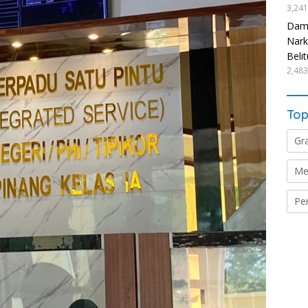
3,241
Damp
Nark
Beli
2,483
Top
Gr
Me
Pe