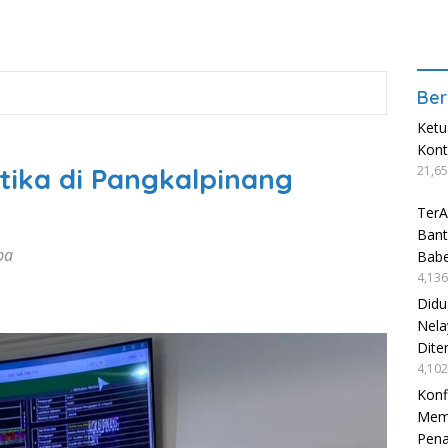
Ber
Ketu
Kon
tika di Pangkalpinang
21,65
TerA
Bant
ba
Babe
4,136
Didu
Nela
Dite
4,102
Konf
Mema
Pen