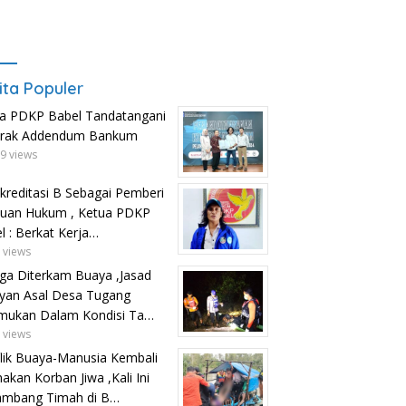
ita Populer
a PDKP Babel Tandatangani
trak Addendum Bankum
9 views
kreditasi B Sebagai Pemberi
uan Hukum , Ketua PDKP
l : Berkat Kerja…
 views
ga Diterkam Buaya ,Jasad
yan Asal Desa Tugang
mukan Dalam Kondisi Ta…
 views
lik Buaya-Manusia Kembali
kan Korban Jiwa ,Kali Ini
ambang Timah di B…