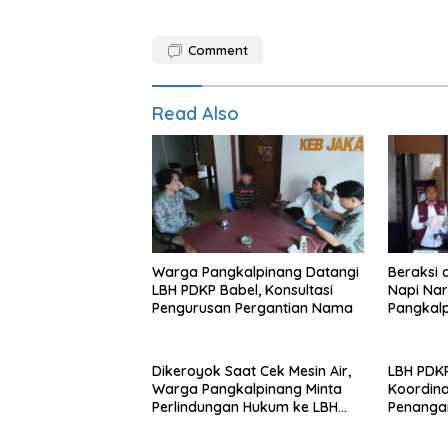
Comment
Read Also
Warga Pangkalpinang Datangi
Beraksi 
LBH PDKP Babel, Konsultasi
Napi Nar
Pengurusan Pergantian Nama
Pangkalp
Terjerat
Dikeroyok Saat Cek Mesin Air,
LBH PDKP
Warga Pangkalpinang Minta
Koordina
Perlindungan Hukum ke LBH
Penangan
PDKP Babel
Cabang