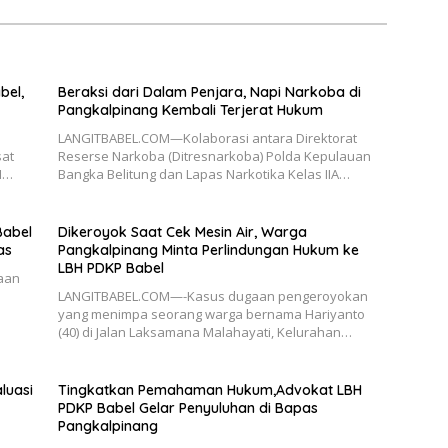
bel,
Beraksi dari Dalam Penjara, Napi Narkoba di
Pangkalpinang Kembali Terjerat Hukum
LANGITBABEL.COM—Kolaborasi antara Direktorat
sat
Reserse Narkoba (Ditresnarkoba) Polda Kepulauan
H…
Bangka Belitung dan Lapas Narkotika Kelas IIA…
Babel
Dikeroyok Saat Cek Mesin Air, Warga
as
Pangkalpinang Minta Perlindungan Hukum ke
LBH PDKP Babel
aan
LANGITBABEL.COM—-Kasus dugaan pengeroyokan
yang menimpa seorang warga bernama Hariyanto
(40) di Jalan Laksamana Malahayati, Kelurahan…
luasi
Tingkatkan Pemahaman Hukum,Advokat LBH
PDKP Babel Gelar Penyuluhan di Bapas
Pangkalpinang