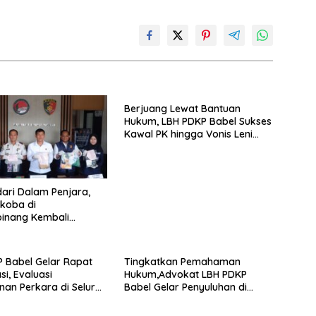
Berjuang Lewat Bantuan
Hukum, LBH PDKP Babel Sukses
Kawal PK hingga Vonis Leni
Dipangkas
dari Dalam Penjara,
koba di
inang Kembali
 Hukum
 Babel Gelar Rapat
Tingkatkan Pemahaman
si, Evaluasi
Hukum,Advokat LBH PDKP
an Perkara di Seluruh
Babel Gelar Penyuluhan di
Bapas Pangkalpinang