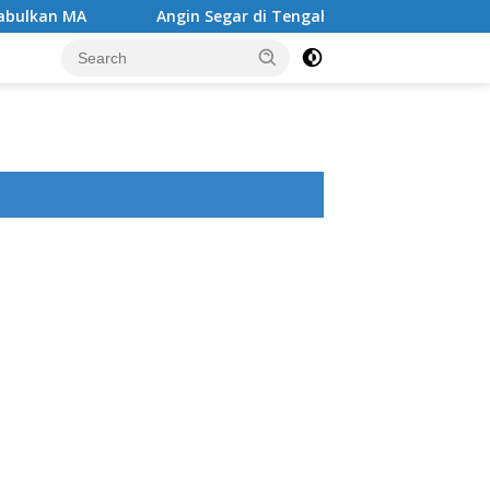
Angin Segar di Tengah Jeruji Besi ,MA Kabulkan PK Muharo