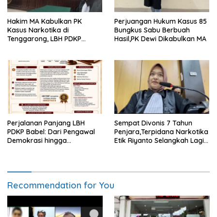
Hakim MA Kabulkan PK
Perjuangan Hukum Kasus 85
Kasus Narkotika di
Bungkus Sabu Berbuah
Tenggarong, LBH PDKP
Hasil,PK Dewi Dikabulkan MA
Kaltim: Keputusan yang
Sangat Bijak dan
Berkeadilan
Perjalanan Panjang LBH
Sempat Divonis 7 Tahun
PDKP Babel: Dari Pengawal
Penjara,Terpidana Narkotika
Demokrasi hingga
Etik Riyanto Selangkah Lagi
Transformasi Layanan
Bebas Usai PK Dikabulkan
Bantuan Hukum Nasional
MA
Recommendation for You