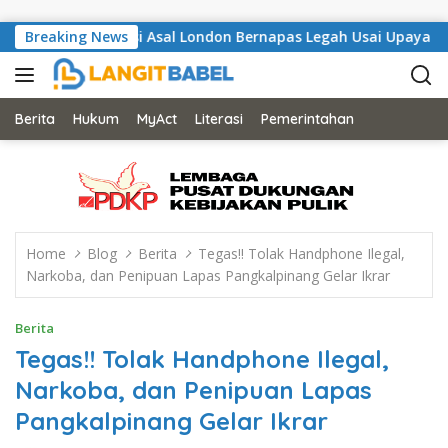
Skip to content
angli, Musisi Asal London Bernapas Legah Usai Upaya PK Dikabu
Breaking News
Berita
Hukum
MyAct
Literasi
Pemerintahan
Home
Blog
Berita
Tegas!! Tolak Handphone Ilegal,
Narkoba, dan Penipuan Lapas Pangkalpinang Gelar Ikrar
Berita
Tegas!! Tolak Handphone Ilegal,
Narkoba, dan Penipuan Lapas
Pangkalpinang Gelar Ikrar