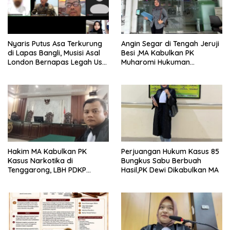
Nyaris Putus Asa Terkurung
Angin Segar di Tengah Jeruji
di Lapas Bangli, Musisi Asal
Besi ,MA Kabulkan PK
London Bernapas Legah Usai
Muharomi Hukuman
Upaya PK Dikabulkan MA
Dikurangi Dua Tahun
Hakim MA Kabulkan PK
Perjuangan Hukum Kasus 85
Kasus Narkotika di
Bungkus Sabu Berbuah
Tenggarong, LBH PDKP
Hasil,PK Dewi Dikabulkan MA
Kaltim: Keputusan yang
Sangat Bijak dan
Berkeadilan