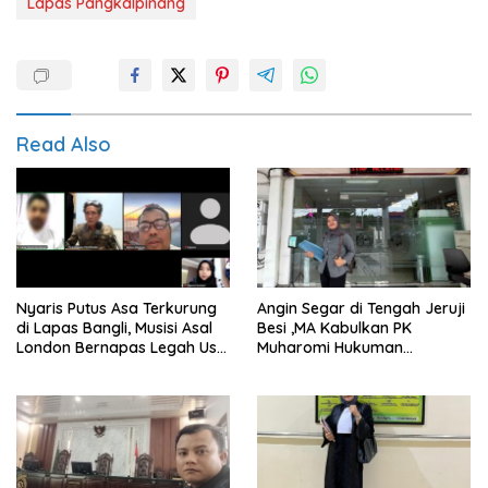
Lapas Pangkalpinang
Read Also
Nyaris Putus Asa Terkurung
Angin Segar di Tengah Jeruji
di Lapas Bangli, Musisi Asal
Besi ,MA Kabulkan PK
London Bernapas Legah Usai
Muharomi Hukuman
Upaya PK Dikabulkan MA
Dikurangi Dua Tahun