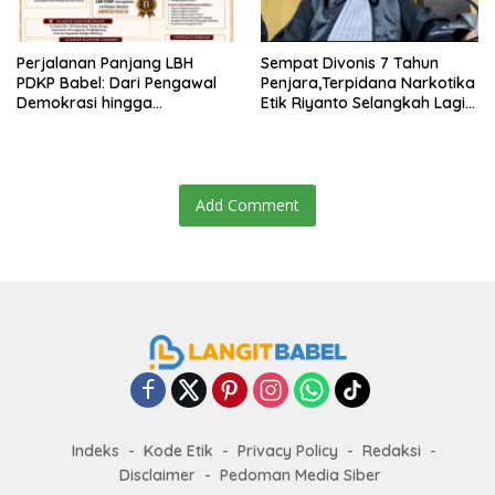
Perjalanan Panjang LBH
Sempat Divonis 7 Tahun
PDKP Babel: Dari Pengawal
Penjara,Terpidana Narkotika
Demokrasi hingga
Etik Riyanto Selangkah Lagi
Transformasi Layanan
Bebas Usai PK Dikabulkan
Bantuan Hukum Nasional
MA
Add Comment
Indeks
Kode Etik
Privacy Policy
Redaksi
Disclaimer
Pedoman Media Siber