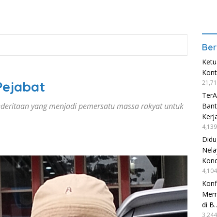
Ber
Ketu
Kon
Pejabat
21,71
TerA
deritaan yang menjadi pemersatu massa rakyat untuk
Bant
Kerj
4,139
Didu
Nela
Kond
4,104
Konf
Mema
di B
3,244