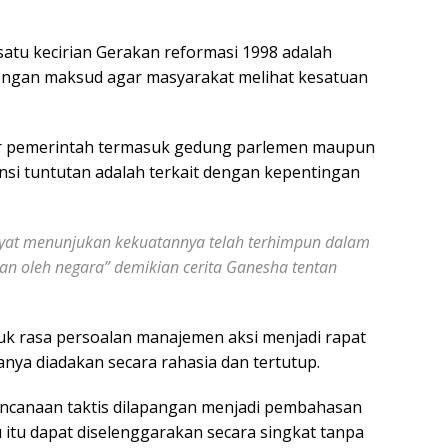
atu kecirian Gerakan reformasi 1998 adalah
engan maksud agar masyarakat melihat kesatuan
r pemerintah termasuk gedung parlemen maupun
si tuntutan adalah terkait dengan kepentingan
akyat menunjukan kekuatannya telah terhimpun dalam
an oleh negara” demikian cerita Ganesha tentan
uk rasa persoalan manajemen aksi menjadi rapat
anya diadakan secara rahasia dan tertutup.
encanaan taktis dilapangan menjadi pembahasan
itu dapat diselenggarakan secara singkat tanpa