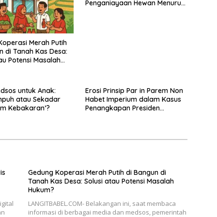
Penganiayaan Hewan Menurut
KUHP Nasional 2026
operasi Merah Putih
n di Tanah Kas Desa:
tau Potensi Masalah
edsos untuk Anak:
Erosi Prinsip Par in Parem Non
mpuh atau Sekadar
Habet Imperium dalam Kasus
m Kebakaran’?
Penangkapan Presiden
Venezuela
is
Gedung Koperasi Merah Putih di Bangun di
Tanah Kas Desa: Solusi atau Potensi Masalah
Hukum?
gital
LANGITBABEL.COM- Belakangan ini, saat membaca
an
informasi di berbagai media dan medsos, pemerintah