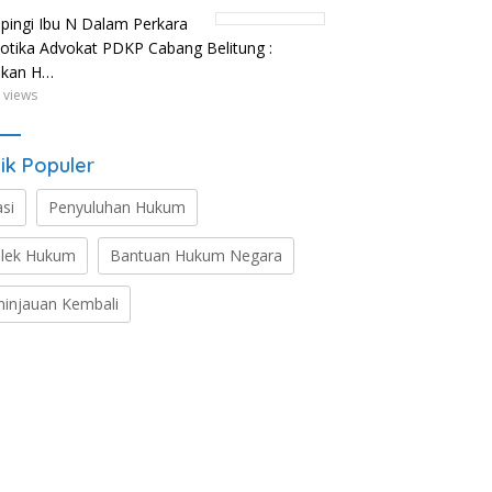
ingi Ibu N Dalam Perkara
otika Advokat PDKP Cabang Belitung :
ikan H…
 views
ik Populer
asi
Penyuluhan Hukum
lek Hukum
Bantuan Hukum Negara
ninjauan Kembali