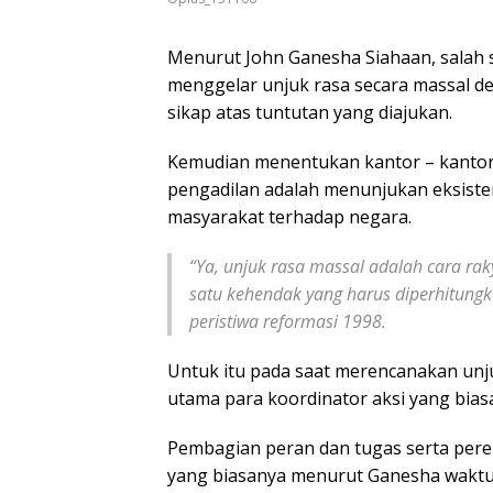
Menurut John Ganesha Siahaan, salah s
menggelar unjuk rasa secara massal d
sikap atas tuntutan yang diajukan.
Kemudian menentukan kantor – kanto
pengadilan adalah menunjukan eksisten
masyarakat terhadap negara.
“Ya, unjuk rasa massal adalah cara r
satu kehendak yang harus diperhitungk
peristiwa reformasi 1998.
Untuk itu pada saat merencanakan unj
utama para koordinator aksi yang bias
Pembagian peran dan tugas serta per
yang biasanya menurut Ganesha waktu 