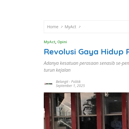
Home
MyAct
MyAct
,
Opini
Revolusi Gaya Hidup 
Adanya kesatuan perasaan senasib se-pen
turun kejalan
Belangit
-
Politik
September 1, 2025