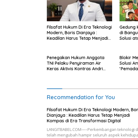
Filsafat Hukum Di Era Teknologi
Gedung K
Modern, Boris Dianjaya :
di Bangu
Keadilan Harus Tetap Menjadi
Solusi a
Kompas di Era Transformasi
Hukum?
Digital
Penegakan Hukum Anggota
Blokir M
TNI Pelaku Penyiraman Air
Solusi A
Keras Aktivis Kontras Andri
‘Pemada
Yunus: Upaya Memutus
Impunitas dan Perlindungan
Hak-hak Korban
Recommendation for You
Filsafat Hukum Di Era Teknologi Modern, Bor
Dianjaya : Keadilan Harus Tetap Menjadi
Kompas di Era Transformasi Digital
LANGITBABEL.COM—–Perkembangan teknologi di
telah mengubah hampir seluruh aspek kehidup