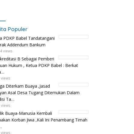
ita Populer
a PDKP Babel Tandatangani
trak Addendum Bankum
4 views
kreditasi B Sebagai Pemberi
uan Hukum , Ketua PDKP Babel : Berkat
a…
 views
ga Diterkam Buaya ,Jasad
yan Asal Desa Tugang Ditemukan Dalam
isi Ta…
 views
lik Buaya-Manusia Kembali
kan Korban Jiwa ,Kali Ini Penambang Timah
…
 views