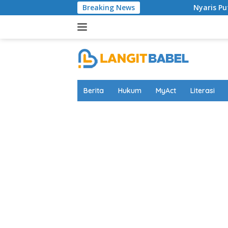
Skip
Breaking News
Nyaris Putus Asa Terkurung di 
to
content
Berita
Hukum
MyAct
Literasi