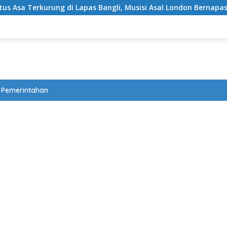
Lapas Bangli, Musisi Asal London Bernapas Legah Usai Upaya PK
Pemerintahan