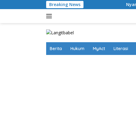
Skip
Breaking News
Nyaris Putus Asa Terkuru
to
content
Berita
Hukum
MyAct
Literasi