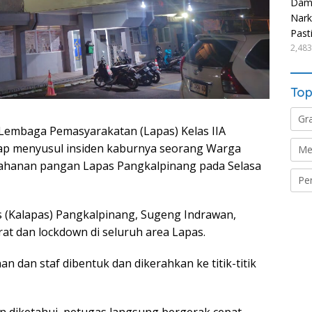
Damp
Nark
Past
2,483
Top
Gr
Lembaga Pemasyarakatan (Lapas) Kelas IIA
gap menyusul insiden kaburnya seorang Warga
Me
ketahanan pangan Lapas Pangkalpinang pada Selasa
Pe
as (Kalapas) Pangkalpinang, Sugeng Indrawan,
t dan lockdown di seluruh area Lapas.
n dan staf dibentuk dan dikerahkan ke titik-titik
ian diketahui, petugas langsung bergerak cepat