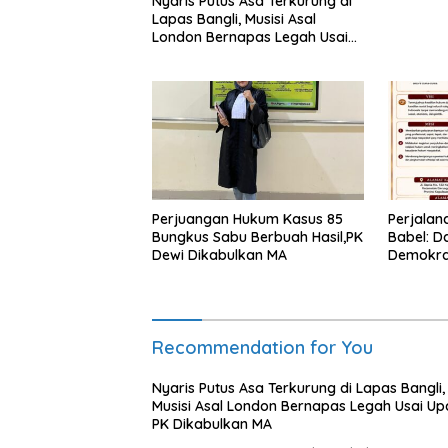
Nyaris Putus Asa Terkurung di
Lapas Bangli, Musisi Asal
London Bernapas Legah Usai
Upaya PK Dikabulkan MA
Perjuangan Hukum Kasus 85
Perjalan
Bungkus Sabu Berbuah Hasil,PK
Babel: D
Dewi Dikabulkan MA
Demokra
Transfo
Bantuan
Recommendation for You
Nyaris Putus Asa Terkurung di Lapas Bangli,
Musisi Asal London Bernapas Legah Usai U
PK Dikabulkan MA