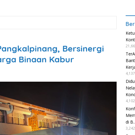
Ber
Ketu
Kon
angkalpinang, Bersinergi
21,66
TerA
arga Binaan Kabur
Bant
Kerj
4,137
Didu
Nela
Kond
4,102
Konf
Mema
di B
3,242