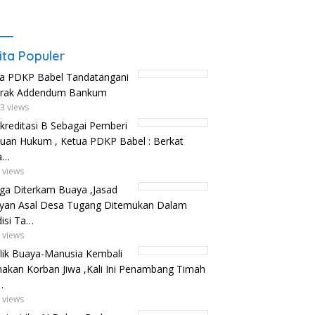
ita Populer
a PDKP Babel Tandatangani
trak Addendum Bankum
3 views
kreditasi B Sebagai Pemberi
uan Hukum , Ketua PDKP Babel : Berkat
a…
 views
ga Diterkam Buaya ,Jasad
yan Asal Desa Tugang Ditemukan Dalam
isi Ta…
 views
lik Buaya-Manusia Kembali
kan Korban Jiwa ,Kali Ini Penambang Timah
…
 views