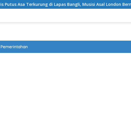
ng di Lapas Bangli, Musisi Asal London Bernapas Legah Usai U
Pemerintahan