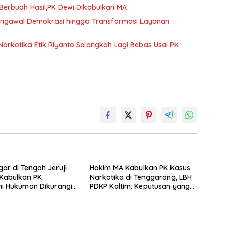
erbuah Hasil,PK Dewi Dikabulkan MA
Pengawal Demokrasi hingga Transformasi Layanan
arkotika Etik Riyanto Selangkah Lagi Bebas Usai PK
gar di Tengah Jeruji
Hakim MA Kabulkan PK Kasus
 Kabulkan PK
Narkotika di Tenggarong, LBH
i Hukuman Dikurangi
PDKP Kaltim: Keputusan yang
un
Sangat Bijak dan Berkeadilan