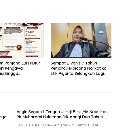
an Panjang LBH PDKP
Sempat Divonis 7 Tahun
ari Pengawal
Penjara,Terpidana Narkotika
si hingga
Etik Riyanto Selangkah Lagi
rmasi Layanan
Bebas Usai PK Dikabulkan MA
 Hukum Nasional
Angin Segar di Tengah Jeruji Besi ,MA Kabulkan
paya
PK Muharomi Hukuman Dikurangi Dua Tahun
LANGITBABEL.COM—Suhu terik di Kantor Pusat