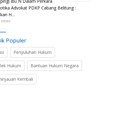
ingi Ibu N Dalam Perkara
otika Advokat PDKP Cabang Belitung :
ikan H…
 views
ik Populer
asi
Penyuluhan Hukum
lek Hukum
Bantuan Hukum Negara
ninjauan Kembali