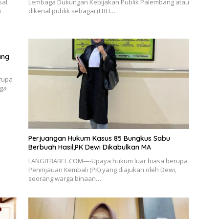
sal
Lembaga Dukungan Kebijakan Publik Palembang atau
i
dikenal publik sebagai (LBH…
ang
rupa
rga
Perjuangan Hukum Kasus 85 Bungkus Sabu
Berbuah Hasil,PK Dewi Dikabulkan MA
LANGITBABEL.COM—-Upaya hukum luar biasa berupa
Peninjauan Kembali (PK) yang diajukan oleh Dewi,
seorang warga binaan…