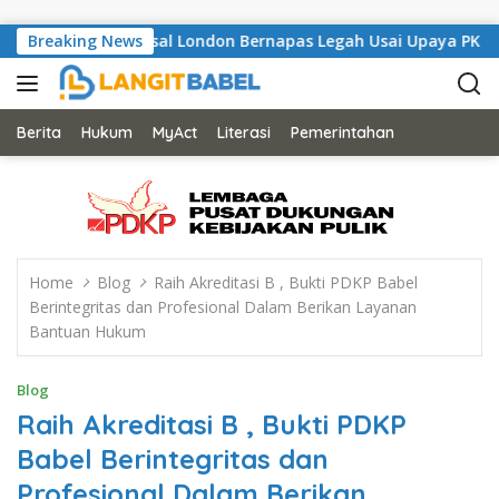
Skip to content
li, Musisi Asal London Bernapas Legah Usai Upaya PK Dikabulk
Breaking News
Berita
Hukum
MyAct
Literasi
Pemerintahan
Home
Blog
Raih Akreditasi B , Bukti PDKP Babel
Berintegritas dan Profesional Dalam Berikan Layanan
Bantuan Hukum
Blog
Raih Akreditasi B , Bukti PDKP
Babel Berintegritas dan
Profesional Dalam Berikan