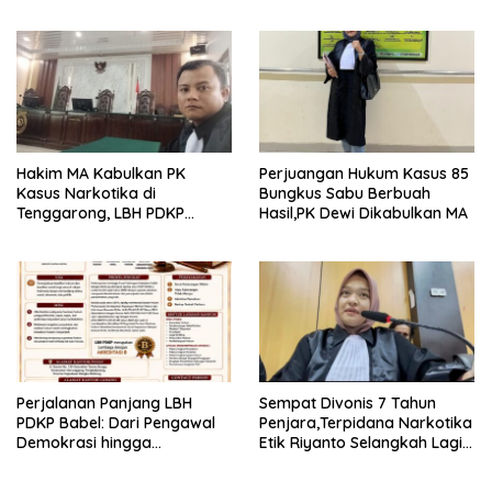
Upaya PK Dikabulkan MA
Dikurangi Dua Tahun
Hakim MA Kabulkan PK
Perjuangan Hukum Kasus 85
Kasus Narkotika di
Bungkus Sabu Berbuah
Tenggarong, LBH PDKP
Hasil,PK Dewi Dikabulkan MA
Kaltim: Keputusan yang
Sangat Bijak dan
Berkeadilan
Perjalanan Panjang LBH
Sempat Divonis 7 Tahun
PDKP Babel: Dari Pengawal
Penjara,Terpidana Narkotika
Demokrasi hingga
Etik Riyanto Selangkah Lagi
Transformasi Layanan
Bebas Usai PK Dikabulkan
Bantuan Hukum Nasional
MA