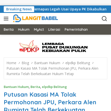
Skip to content
ondon Bernapas Legah Usai Upaya PK Dikabulkan MA
Breaking News
Angi
Berita
Hukum
MyAct
Literasi
Pemerintahan
Home
Blog
Bantuan Hukum
elpdkp Belitung
Putusan Kasasi MA Tolak Permohonan JPU, Perkara Alen
Ruminta Telah Berkekuatan Hukum Tetap
Bantuan Hukum
,
Berita
,
elpdkp Belitung
Putusan Kasasi MA Tolak
Permohonan JPU, Perkara Alen
Ruminta Telah Berkekuatan