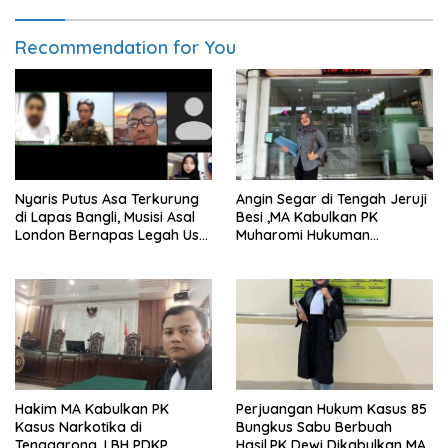
Recommendation for You
Nyaris Putus Asa Terkurung
Angin Segar di Tengah Jeruji
di Lapas Bangli, Musisi Asal
Besi ,MA Kabulkan PK
London Bernapas Legah Usai
Muharomi Hukuman
Upaya PK Dikabulkan MA
Dikurangi Dua Tahun
Hakim MA Kabulkan PK
Perjuangan Hukum Kasus 85
Kasus Narkotika di
Bungkus Sabu Berbuah
Tenggarong, LBH PDKP
Hasil,PK Dewi Dikabulkan MA