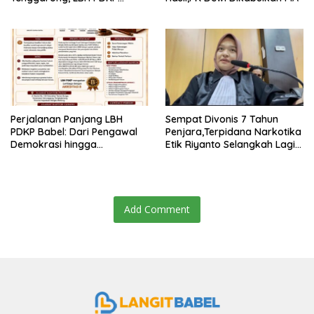
Kaltim: Keputusan yang
Sangat Bijak dan
Berkeadilan
Perjalanan Panjang LBH
Sempat Divonis 7 Tahun
PDKP Babel: Dari Pengawal
Penjara,Terpidana Narkotika
Demokrasi hingga
Etik Riyanto Selangkah Lagi
Transformasi Layanan
Bebas Usai PK Dikabulkan
Bantuan Hukum Nasional
MA
Add Comment