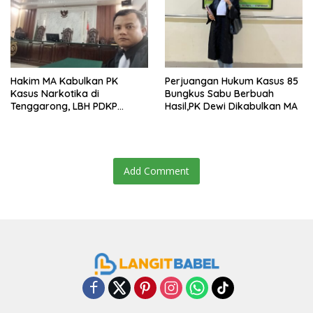
Hakim MA Kabulkan PK
Perjuangan Hukum Kasus 85
Kasus Narkotika di
Bungkus Sabu Berbuah
Tenggarong, LBH PDKP
Hasil,PK Dewi Dikabulkan MA
Kaltim: Keputusan yang
Sangat Bijak dan
Berkeadilan
Add Comment