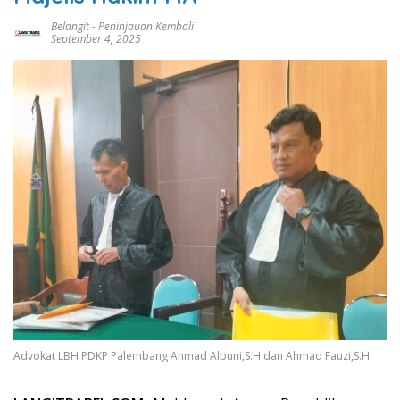
Belangit
-
Peninjauan Kembali
September 4, 2025
Advokat LBH PDKP Palembang Ahmad Albuni,S.H dan Ahmad Fauzi,S.H