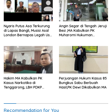
Nyaris Putus Asa Terkurung
Angin Segar di Tengah Jeruji
di Lapas Bangli, Musisi Asal
Besi ,MA Kabulkan PK
London Bernapas Legah Usai
Muharomi Hukuman
Upaya PK Dikabulkan MA
Dikurangi Dua Tahun
Hakim MA Kabulkan PK
Perjuangan Hukum Kasus 85
Kasus Narkotika di
Bungkus Sabu Berbuah
Tenggarong, LBH PDKP
Hasil,PK Dewi Dikabulkan MA
Kaltim: Keputusan yang
Sangat Bijak dan
Berkeadilan
Recommendation for You