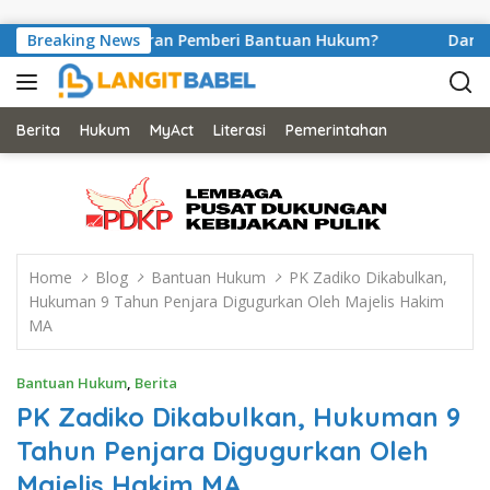
Skip to content
ganulir Peran Pemberi Bantuan Hukum?
Breaking News
Dari Balik Se
Berita
Hukum
MyAct
Literasi
Pemerintahan
Home
Blog
Bantuan Hukum
PK Zadiko Dikabulkan,
Hukuman 9 Tahun Penjara Digugurkan Oleh Majelis Hakim
MA
Bantuan Hukum
,
Berita
PK Zadiko Dikabulkan, Hukuman 9
Tahun Penjara Digugurkan Oleh
Majelis Hakim MA