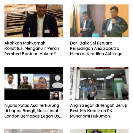
Akahkan Mahkamah
Dari Balik Sel Penjara
Konstitusi Menganulir Peran
Perjuangan Alex Saputra
Pemberi Bantuan Hukum?
Mencari Keadilan Akhirnya
Terjawab!
Nyaris Putus Asa Terkurung
Angin Segar di Tengah Jeruji
di Lapas Bangli, Musisi Asal
Besi ,MA Kabulkan PK
London Bernapas Legah Usai
Muharomi Hukuman
Upaya PK Dikabulkan MA
Dikurangi Dua Tahun