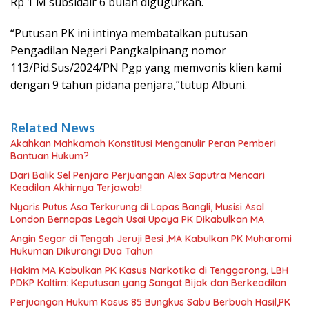
Rp 1 M subsidair 6 bulan digugurkan.
“Putusan PK ini intinya membatalkan putusan
Pengadilan Negeri Pangkalpinang nomor
113/Pid.Sus/2024/PN Pgp yang memvonis klien kami
dengan 9 tahun pidana penjara,”tutup Albuni.
Related News
Akahkan Mahkamah Konstitusi Menganulir Peran Pemberi
Bantuan Hukum?
Dari Balik Sel Penjara Perjuangan Alex Saputra Mencari
Keadilan Akhirnya Terjawab!
Nyaris Putus Asa Terkurung di Lapas Bangli, Musisi Asal
London Bernapas Legah Usai Upaya PK Dikabulkan MA
Angin Segar di Tengah Jeruji Besi ,MA Kabulkan PK Muharomi
Hukuman Dikurangi Dua Tahun
Hakim MA Kabulkan PK Kasus Narkotika di Tenggarong, LBH
PDKP Kaltim: Keputusan yang Sangat Bijak dan Berkeadilan
Perjuangan Hukum Kasus 85 Bungkus Sabu Berbuah Hasil,PK