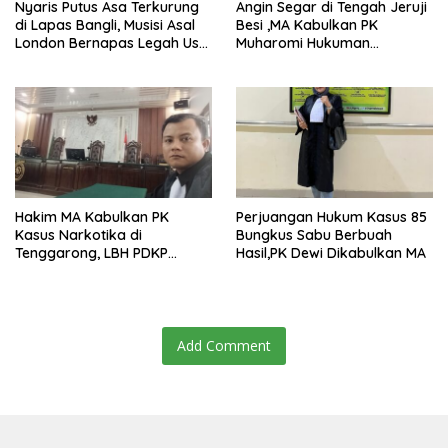
Nyaris Putus Asa Terkurung
Angin Segar di Tengah Jeruji
di Lapas Bangli, Musisi Asal
Besi ,MA Kabulkan PK
London Bernapas Legah Usai
Muharomi Hukuman
Upaya PK Dikabulkan MA
Dikurangi Dua Tahun
Hakim MA Kabulkan PK
Perjuangan Hukum Kasus 85
Kasus Narkotika di
Bungkus Sabu Berbuah
Tenggarong, LBH PDKP
Hasil,PK Dewi Dikabulkan MA
Kaltim: Keputusan yang
Sangat Bijak dan
Berkeadilan
Add Comment