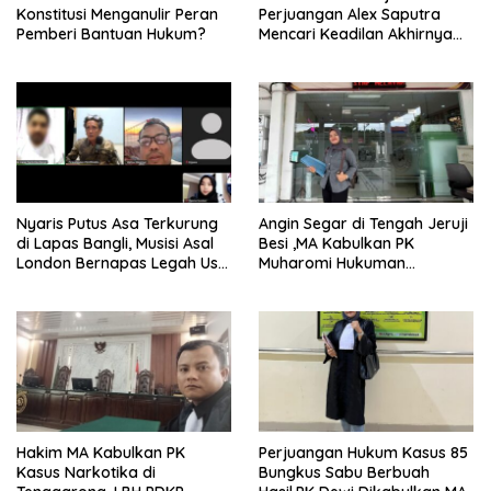
Konstitusi Menganulir Peran
Perjuangan Alex Saputra
Pemberi Bantuan Hukum?
Mencari Keadilan Akhirnya
Terjawab!
Nyaris Putus Asa Terkurung
Angin Segar di Tengah Jeruji
di Lapas Bangli, Musisi Asal
Besi ,MA Kabulkan PK
London Bernapas Legah Usai
Muharomi Hukuman
Upaya PK Dikabulkan MA
Dikurangi Dua Tahun
Hakim MA Kabulkan PK
Perjuangan Hukum Kasus 85
Kasus Narkotika di
Bungkus Sabu Berbuah