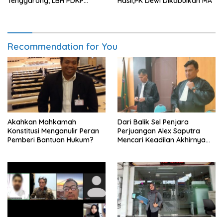
Tenggarong, LBH PDKP
Hasil,PK Dewi Dikabulkan MA
Kaltim: Keputusan yang
Sangat Bijak dan
Berkeadilan
Recommendation for You
Akahkan Mahkamah
Dari Balik Sel Penjara
Konstitusi Menganulir Peran
Perjuangan Alex Saputra
Pemberi Bantuan Hukum?
Mencari Keadilan Akhirnya
Terjawab!