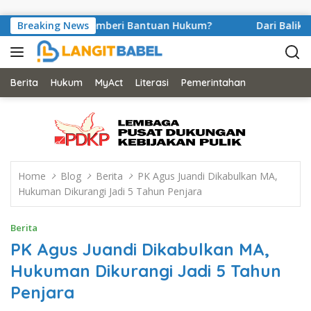
Skip to content
r Peran Pemberi Bantuan Hukum?
Breaking News
Dari Balik Sel Penj
Berita
Hukum
MyAct
Literasi
Pemerintahan
Home
Blog
Berita
PK Agus Juandi Dikabulkan MA,
Hukuman Dikurangi Jadi 5 Tahun Penjara
Berita
PK Agus Juandi Dikabulkan MA,
Hukuman Dikurangi Jadi 5 Tahun
Penjara