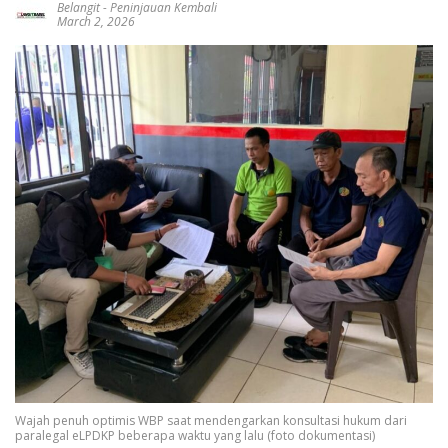
Belangit
-
Peninjauan Kembali
March 2, 2026
Wajah penuh optimis WBP saat mendengarkan konsultasi hukum dari
paralegal eLPDKP beberapa waktu yang lalu (foto dokumentasi)