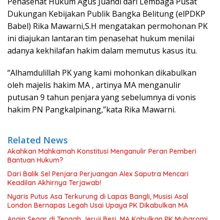
Penasehat Hukum Agus Juandi dari Lembaga Pusat
Dukungan Kebijakan Publik Bangka Belitung (elPDKP
Babel) Rika Mawarni,S.H mengatakan permohonan PK
ini diajukan lantaran tim penasehat hukum menilai
adanya kekhilafan hakim dalam memutus kasus itu.
“Alhamdulillah PK yang kami mohonkan dikabulkan
oleh majelis hakim MA , artinya MA menganulir
putusan 9 tahun penjara yang sebelumnya di vonis
hakim PN Pangkalpinang,”kata Rika Mawarni.
Related News
Akahkan Mahkamah Konstitusi Menganulir Peran Pemberi
Bantuan Hukum?
Dari Balik Sel Penjara Perjuangan Alex Saputra Mencari
Keadilan Akhirnya Terjawab!
Nyaris Putus Asa Terkurung di Lapas Bangli, Musisi Asal
London Bernapas Legah Usai Upaya PK Dikabulkan MA
Angin Segar di Tengah Jeruji Besi ,MA Kabulkan PK Muharomi