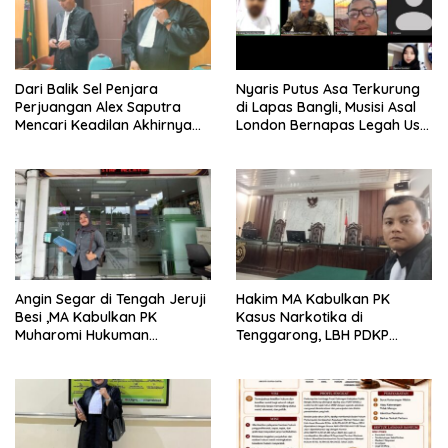
Dari Balik Sel Penjara
Nyaris Putus Asa Terkurung
Perjuangan Alex Saputra
di Lapas Bangli, Musisi Asal
Mencari Keadilan Akhirnya
London Bernapas Legah Usai
Terjawab!
Upaya PK Dikabulkan MA
Angin Segar di Tengah Jeruji
Hakim MA Kabulkan PK
Besi ,MA Kabulkan PK
Kasus Narkotika di
Muharomi Hukuman
Tenggarong, LBH PDKP
Dikurangi Dua Tahun
Kaltim: Keputusan yang
Sangat Bijak dan
Berkeadilan