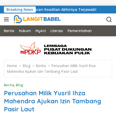
Skip to content
Saputra Mencari Keadilan Akhirnya Terjawab!
Breaking News
Nyaris Put
Berita
Hukum
MyAct
Literasi
Pemerintahan
Home
Blog
Berita
Perusahan Milik Yusril Ihza
Mahendra Ajukan Izin Tambang Pasir Laut
Berita
,
Blog
Perusahan Milik Yusril Ihza
Mahendra Ajukan Izin Tambang
Pasir Laut