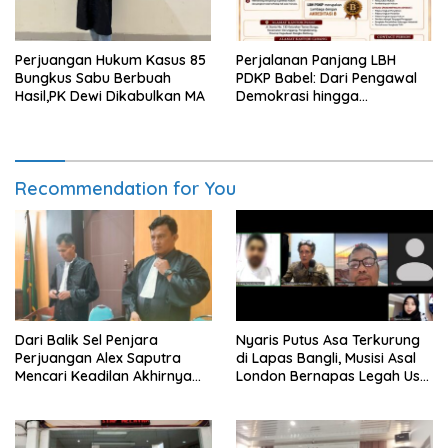
Perjuangan Hukum Kasus 85
Perjalanan Panjang LBH
Bungkus Sabu Berbuah
PDKP Babel: Dari Pengawal
Hasil,PK Dewi Dikabulkan MA
Demokrasi hingga
Transformasi Layanan
Bantuan Hukum Nasional
Recommendation for You
Dari Balik Sel Penjara
Nyaris Putus Asa Terkurung
Perjuangan Alex Saputra
di Lapas Bangli, Musisi Asal
Mencari Keadilan Akhirnya
London Bernapas Legah Usai
Terjawab!
Upaya PK Dikabulkan MA