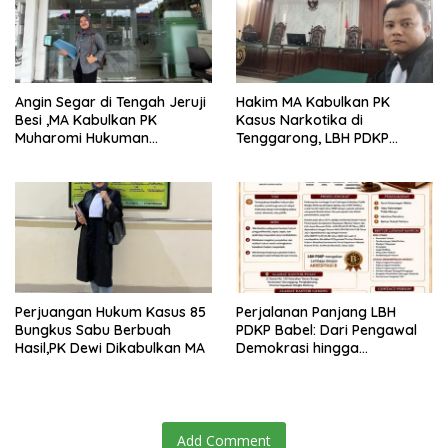
Angin Segar di Tengah Jeruji
Hakim MA Kabulkan PK
Besi ,MA Kabulkan PK
Kasus Narkotika di
Muharomi Hukuman
Tenggarong, LBH PDKP
Dikurangi Dua Tahun
Kaltim: Keputusan yang
Sangat Bijak dan
Berkeadilan
Perjuangan Hukum Kasus 85
Perjalanan Panjang LBH
Bungkus Sabu Berbuah
PDKP Babel: Dari Pengawal
Hasil,PK Dewi Dikabulkan MA
Demokrasi hingga
Transformasi Layanan
Bantuan Hukum Nasional
Add Comment