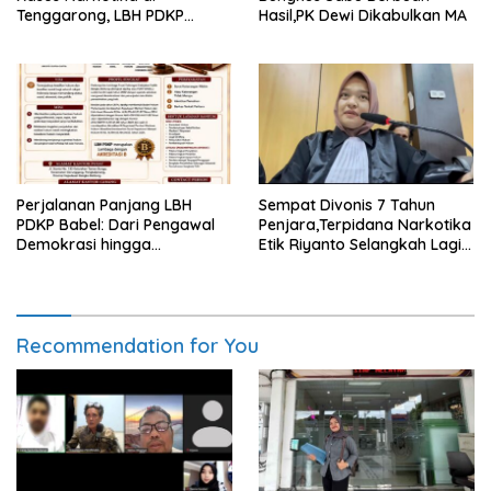
Tenggarong, LBH PDKP
Hasil,PK Dewi Dikabulkan MA
Kaltim: Keputusan yang
Sangat Bijak dan
Berkeadilan
Perjalanan Panjang LBH
Sempat Divonis 7 Tahun
PDKP Babel: Dari Pengawal
Penjara,Terpidana Narkotika
Demokrasi hingga
Etik Riyanto Selangkah Lagi
Transformasi Layanan
Bebas Usai PK Dikabulkan
Bantuan Hukum Nasional
MA
Recommendation for You