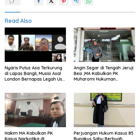
Read Also
Nyaris Putus Asa Terkurung
Angin Segar di Tengah Jeruji
di Lapas Bangli, Musisi Asal
Besi ,MA Kabulkan PK
London Bernapas Legah Usai
Muharomi Hukuman
Upaya PK Dikabulkan MA
Dikurangi Dua Tahun
Hakim MA Kabulkan PK
Perjuangan Hukum Kasus 85
Kasus Narkotika di
Bungkus Sabu Berbuah