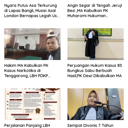
Nyaris Putus Asa Terkurung
Angin Segar di Tengah Jeruji
di Lapas Bangli, Musisi Asal
Besi ,MA Kabulkan PK
London Bernapas Legah Usai
Muharomi Hukuman
Upaya PK Dikabulkan MA
Dikurangi Dua Tahun
Hakim MA Kabulkan PK
Perjuangan Hukum Kasus 85
Kasus Narkotika di
Bungkus Sabu Berbuah
Tenggarong, LBH PDKP
Hasil,PK Dewi Dikabulkan MA
Kaltim: Keputusan yang
Sangat Bijak dan
Berkeadilan
Perjalanan Panjang LBH
Sempat Divonis 7 Tahun