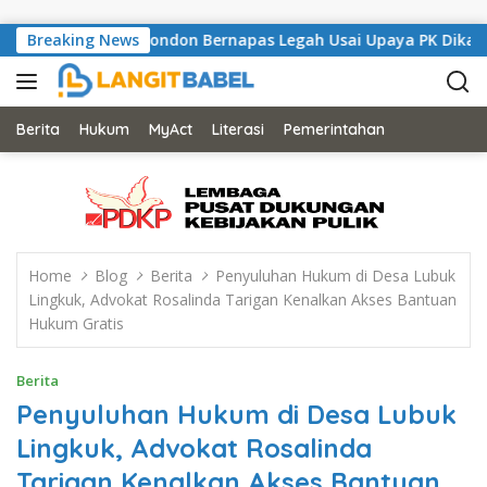
Skip to content
 Musisi Asal London Bernapas Legah Usai Upaya PK Dikabulkan M
Breaking News
Berita
Hukum
MyAct
Literasi
Pemerintahan
Home
Blog
Berita
Penyuluhan Hukum di Desa Lubuk
Lingkuk, Advokat Rosalinda Tarigan Kenalkan Akses Bantuan
Hukum Gratis
Berita
Penyuluhan Hukum di Desa Lubuk
Lingkuk, Advokat Rosalinda
Tarigan Kenalkan Akses Bantuan