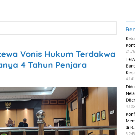
Ber
Ketu
Kon
cewa Vonis Hukum Terdakwa
21,76
TerA
anya 4 Tahun Penjara
Bant
Kerj
4,141
Didu
Nela
Dite
4,105
Konf
Mema
di B
3,245