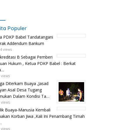
ita Populer
a PDKP Babel Tandatangani
trak Addendum Bankum
4 views
kreditasi B Sebagai Pemberi
uan Hukum , Ketua PDKP Babel : Berkat
a…
 views
ga Diterkam Buaya ,Jasad
yan Asal Desa Tugang
mukan Dalam Kondisi Ta…
 views
lik Buaya-Manusia Kembali
kan Korban Jiwa ,Kali Ini Penambang Timah
…
 views