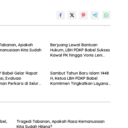
 Tabanan, Apakah
Berjuang Lewat Bantuan
manusiaan Kita Sudah
Hukum, LBH PDKP Babel Sukses
Kawal PK hingga Vonis Leni
Dipangkas
 Babel Gelar Rapat
Sambut Tahun Baru Islam 1448
si, Evaluasi
H, Ketua LBH PDKP Babel
an Perkara di Seluruh
Komitmen Tingkatkan Layanan
Bantuan Hukum
bel,
Tragedi Tabanan, Apakah Rasa Kemanusiaan
Kita Sudah Hilang?