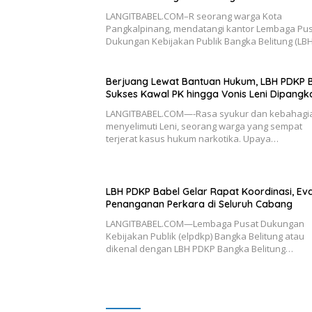
LANGITBABEL.COM–R seorang warga Kota
Pangkalpinang, mendatangi kantor Lembaga Pu
Dukungan Kebijakan Publik Bangka Belitung (LB
Berjuang Lewat Bantuan Hukum, LBH PDKP 
Sukses Kawal PK hingga Vonis Leni Dipangk
LANGITBABEL.COM—-Rasa syukur dan kebahagi
menyelimuti Leni, seorang warga yang sempat
terjerat kasus hukum narkotika. Upaya…
LBH PDKP Babel Gelar Rapat Koordinasi, Eva
Penanganan Perkara di Seluruh Cabang
LANGITBABEL.COM—Lembaga Pusat Dukungan
Kebijakan Publik (elpdkp) Bangka Belitung atau
dikenal dengan LBH PDKP Bangka Belitung…