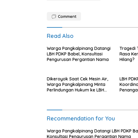
Comment
Read Also
Warga Pangkalpinang Datangi
Tragedi
LBH PDKP Babel, Konsultasi
Rasa Ke
Pengurusan Pergantian Nama
Hilang?
Dikeroyok Saat Cek Mesin Air,
LBH PDKP
Warga Pangkalpinang Minta
Koordina
Perlindungan Hukum ke LBH
Penangan
PDKP Babel
Cabang
Recommendation for You
Warga Pangkalpinang Datangi LBH PDKP Ba
Konsultasi Pengurusan Pergantian Nama