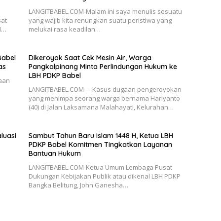
LANGITBABEL.COM-Malam ini saya menulis sesuatu
sat
yang wajib kita renungkan suatu peristiwa yang
H…
melukai rasa keadilan…
Babel
Dikeroyok Saat Cek Mesin Air, Warga
as
Pangkalpinang Minta Perlindungan Hukum ke
LBH PDKP Babel
aan
LANGITBABEL.COM—-Kasus dugaan pengeroyokan
yang menimpa seorang warga bernama Hariyanto
(40) di Jalan Laksamana Malahayati, Kelurahan…
luasi
Sambut Tahun Baru Islam 1448 H, Ketua LBH
PDKP Babel Komitmen Tingkatkan Layanan
Bantuan Hukum
LANGITBABEL.COM-Ketua Umum Lembaga Pusat
Dukungan Kebijakan Publik atau dikenal LBH PDKP
Bangka Belitung, John Ganesha…