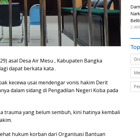
Damp
Nark
Beli
2,489
Top
Gr
29) asal Desa Air Mesu , Kabupaten Bangka
agi dapat berkata kata .
Me
pak kecewa usai mendengar vonis hakim Derit
Pe
ya dalam sidang di Pengadilan Negeri Koba pada
a trauma yang belum sembuh, kini hatinya kembali
akim.
ehat hukum korban dari Organisasi Bantuan