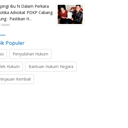
ingi Ibu N Dalam Perkara
otika Advokat PDKP Cabang
tung : Pastikan H…
 views
ik Populer
asi
Penyuluhan Hukum
lek Hukum
Bantuan Hukum Negara
ninjauan Kembali