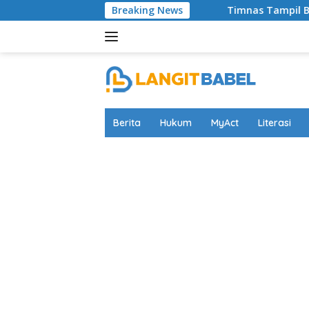
Skip
Breaking News
Timnas Tampil Bapuk Pada Gela
to
content
Berita
Hukum
MyAct
Literasi