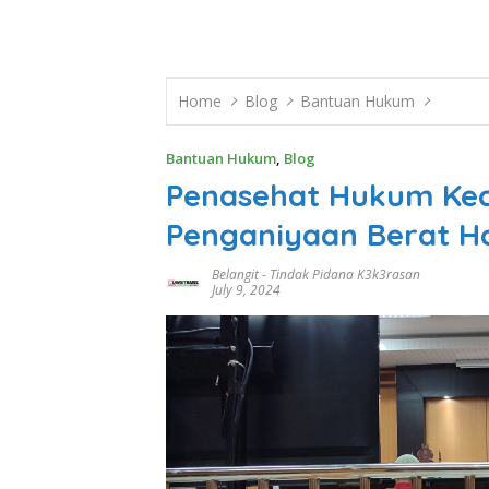
Home
Blog
Bantuan Hukum
Bantuan Hukum
,
Blog
Penasehat Hukum Ke
Penganiyaan Berat H
Belangit
-
Tindak Pidana K3k3rasan
July 9, 2024