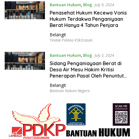
e
Bantuan Hukum
,
Blog
July 9, 2024
l
Penasehat Hukum Kecewa Vonis
Hukum Terdakwa Penganiyaan
Berat Hanya 4 Tahun Penjara
Belangit
Tindak Pidana K3k3rasan
Bantuan Hukum
,
Blog
July 3, 2024
Sidang Penganiayaan Berat di
Desa Air Mesu Hakim Kritisi
Penerapan Pasal Oleh Penuntut
Umum
Belangit
Bantuan Hukum Negara