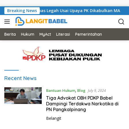
Skip to content
 Asal London Bernapas Legah Usai Upaya PK Dikabulkan MA
Breaking News
Berita
Hukum
MyAct
Literasi
Pemerintahan
L
Recent News
a
n
Bantuan Hukum
,
Blog
July 9, 2024
g
Tiga Advokat OBH PDKP Babel
i
Dampingi Terdakwa Narkotika di
t
PN Pangkalpinang
b
Belangit
a
b