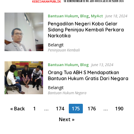
Bantuan Hukum
,
Blog
,
MyAct
June 18, 2024
Pengadilan Negeri Koba Gelar
Sidang Peninjau Kembali Perkara
Narkotika
Belangit
Peninjauan Kembali
Bantuan Hukum
,
Blog
June 13, 2024
Orang Tua ABH S Mendapatkan
Bantuan Hukum Gratis Dari Negara
Belangit
Bantuan Hukum Negara
P
« Back
1
…
174
175
176
…
190
o
Next »
s
t