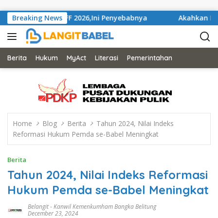
Skip to content
n Piala AFF 2026,Ini Penyebabnya
Breaking News
Akahkan Mahkamah K
Berita
Hukum
MyAct
Literasi
Pemerintahan
Home
Blog
Berita
Tahun 2024, Nilai Indeks
Reformasi Hukum Pemda se-Babel Meningkat
Berita
Tahun 2024, Nilai Indeks Reformasi
Hukum Pemda se-Babel Meningkat
Belangit
-
Kanwil Kemenkumham Bangka Belitung
December 23, 2024