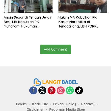
Angin Segar di Tengah Jeruji
Hakim MA Kabulkan PK
Besi ,MA Kabulkan PK
Kasus Narkotika di
Muharomi Hukuman
Tenggarong, LBH PDKP
Dikurangi Dua Tahun
Kaltim: Keputusan yang
Sangat Bijak dan
Berkeadilan
Add Comment
Indeks
Kode Etik
Privacy Policy
Redaksi
Disclaimer
Pedoman Media Siber