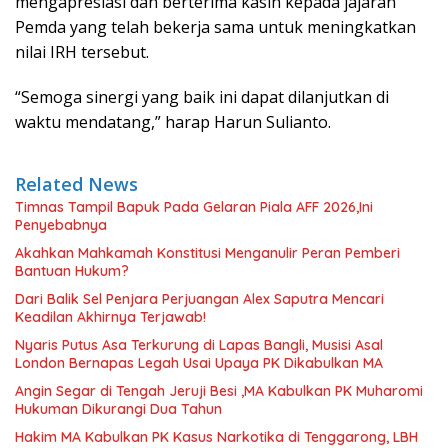
mengapresiasi dan berterima kasih kepada jajaran
Pemda yang telah bekerja sama untuk meningkatkan
nilai IRH tersebut.
“Semoga sinergi yang baik ini dapat dilanjutkan di
waktu mendatang,” harap Harun Sulianto.
Related News
Timnas Tampil Bapuk Pada Gelaran Piala AFF 2026,Ini
Penyebabnya
Akahkan Mahkamah Konstitusi Menganulir Peran Pemberi
Bantuan Hukum?
Dari Balik Sel Penjara Perjuangan Alex Saputra Mencari
Keadilan Akhirnya Terjawab!
Nyaris Putus Asa Terkurung di Lapas Bangli, Musisi Asal
London Bernapas Legah Usai Upaya PK Dikabulkan MA
Angin Segar di Tengah Jeruji Besi ,MA Kabulkan PK Muharomi
Hukuman Dikurangi Dua Tahun
Hakim MA Kabulkan PK Kasus Narkotika di Tenggarong, LBH