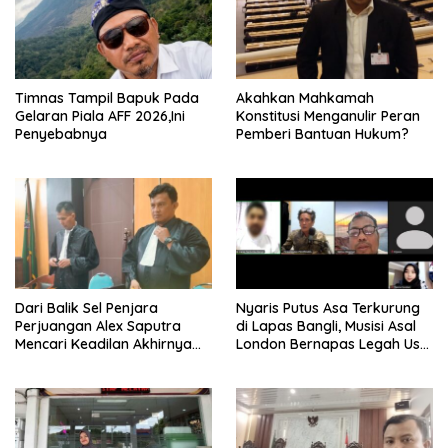
Timnas Tampil Bapuk Pada
Akahkan Mahkamah
Gelaran Piala AFF 2026,Ini
Konstitusi Menganulir Peran
Penyebabnya
Pemberi Bantuan Hukum?
Dari Balik Sel Penjara
Nyaris Putus Asa Terkurung
Perjuangan Alex Saputra
di Lapas Bangli, Musisi Asal
Mencari Keadilan Akhirnya
London Bernapas Legah Usai
Terjawab!
Upaya PK Dikabulkan MA