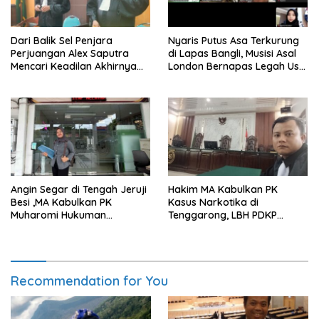
Dari Balik Sel Penjara
Nyaris Putus Asa Terkurung
Perjuangan Alex Saputra
di Lapas Bangli, Musisi Asal
Mencari Keadilan Akhirnya
London Bernapas Legah Usai
Terjawab!
Upaya PK Dikabulkan MA
Angin Segar di Tengah Jeruji
Hakim MA Kabulkan PK
Besi ,MA Kabulkan PK
Kasus Narkotika di
Muharomi Hukuman
Tenggarong, LBH PDKP
Dikurangi Dua Tahun
Kaltim: Keputusan yang
Sangat Bijak dan
Berkeadilan
Recommendation for You